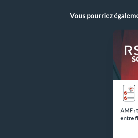
Vous pourriez égalemen
AMF : t
entre f