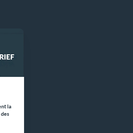
n
nt la
t des