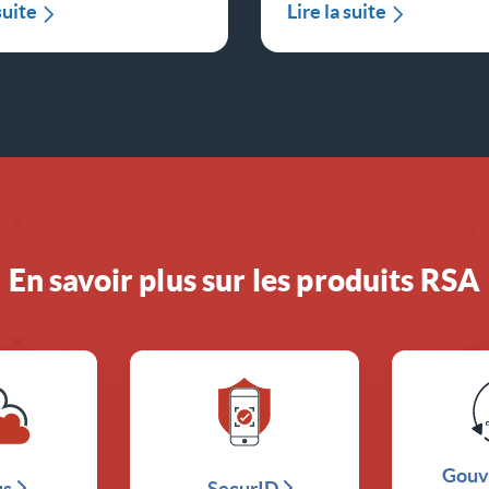
suite
Lire la suite
En savoir plus sur les produits RSA
Gouv
us
SecurID