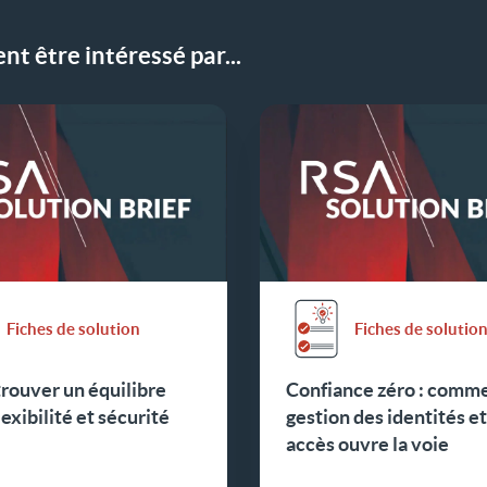
t être intéressé par...
Fiches de solution
Fiches de solutio
rouver un équilibre
Confiance zéro : comme
lexibilité et sécurité
gestion des identités e
accès ouvre la voie