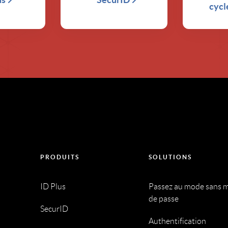
cycl
PRODUITS
SOLUTIONS
ID Plus
Passez au mode sans 
de passe
SecurID
Authentification