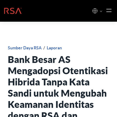
Loncat ke konten
Beranda
Sumber Daya RSA
/
Laporan
Bank Besar AS
Mengadopsi Otentikasi
Hibrida Tanpa Kata
Sandi untuk Mengubah
Keamanan Identitas
dengan RSA dan