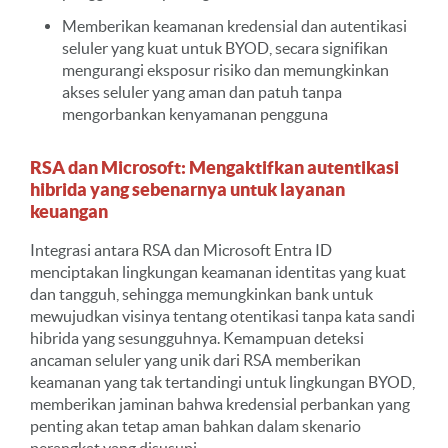
Memberikan keamanan kredensial dan autentikasi
seluler yang kuat untuk BYOD, secara signifikan
mengurangi eksposur risiko dan memungkinkan
akses seluler yang aman dan patuh tanpa
mengorbankan kenyamanan pengguna
RSA dan Microsoft: Mengaktifkan autentikasi
hibrida yang sebenarnya untuk layanan
keuangan
Integrasi antara RSA dan Microsoft Entra ID
menciptakan lingkungan keamanan identitas yang kuat
dan tangguh, sehingga memungkinkan bank untuk
mewujudkan visinya tentang otentikasi tanpa kata sandi
hibrida yang sesungguhnya. Kemampuan deteksi
ancaman seluler yang unik dari RSA memberikan
keamanan yang tak tertandingi untuk lingkungan BYOD,
memberikan jaminan bahwa kredensial perbankan yang
penting akan tetap aman bahkan dalam skenario
perangkat yang disusupi.