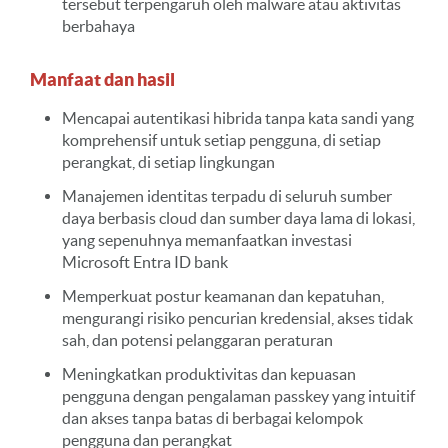
tersebut terpengaruh oleh malware atau aktivitas
berbahaya
Manfaat dan hasil
Mencapai autentikasi hibrida tanpa kata sandi yang
komprehensif untuk setiap pengguna, di setiap
perangkat, di setiap lingkungan
Manajemen identitas terpadu di seluruh sumber
daya berbasis cloud dan sumber daya lama di lokasi,
yang sepenuhnya memanfaatkan investasi
Microsoft Entra ID bank
Memperkuat postur keamanan dan kepatuhan,
mengurangi risiko pencurian kredensial, akses tidak
sah, dan potensi pelanggaran peraturan
Meningkatkan produktivitas dan kepuasan
pengguna dengan pengalaman passkey yang intuitif
dan akses tanpa batas di berbagai kelompok
pengguna dan perangkat