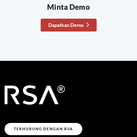
Minta Demo
Dapatkan Demo
TERHUBUNG DENGAN RSA