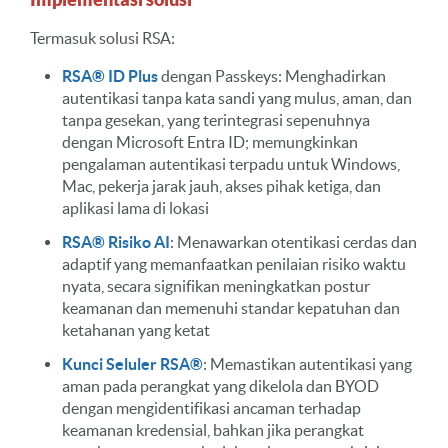
Termasuk solusi RSA:
RSA® ID Plus
dengan Passkeys: Menghadirkan
autentikasi tanpa kata sandi yang mulus, aman, dan
tanpa gesekan, yang terintegrasi sepenuhnya
dengan Microsoft Entra ID; memungkinkan
pengalaman autentikasi terpadu untuk Windows,
Mac, pekerja jarak jauh, akses pihak ketiga, dan
aplikasi lama di lokasi
RSA® Risiko AI
: Menawarkan otentikasi cerdas dan
adaptif yang memanfaatkan penilaian risiko waktu
nyata, secara signifikan meningkatkan postur
keamanan dan memenuhi standar kepatuhan dan
ketahanan yang ketat
Kunci Seluler RSA®
: Memastikan autentikasi yang
aman pada perangkat yang dikelola dan BYOD
dengan mengidentifikasi ancaman terhadap
keamanan kredensial, bahkan jika perangkat