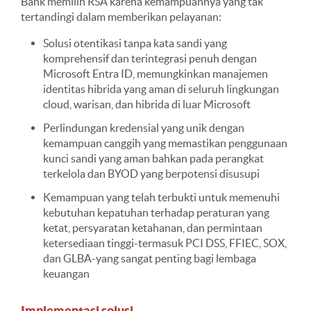
Bank memilih RSA karena kemampuannya yang tak
tertandingi dalam memberikan pelayanan:
Solusi otentikasi tanpa kata sandi yang
komprehensif dan terintegrasi penuh dengan
Microsoft Entra ID, memungkinkan manajemen
identitas hibrida yang aman di seluruh lingkungan
cloud, warisan, dan hibrida di luar Microsoft
Perlindungan kredensial yang unik dengan
kemampuan canggih yang memastikan penggunaan
kunci sandi yang aman bahkan pada perangkat
terkelola dan BYOD yang berpotensi disusupi
Kemampuan yang telah terbukti untuk memenuhi
kebutuhan kepatuhan terhadap peraturan yang
ketat, persyaratan ketahanan, dan permintaan
ketersediaan tinggi-termasuk PCI DSS, FFIEC, SOX,
dan GLBA-yang sangat penting bagi lembaga
keuangan
Implementasi solusi