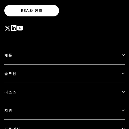
RSA와 연결
제품
ID Plus
솔루션
SecurID
비밀번호 없이 이용하기
리소스
Governance & Lifecycle
다단계 인증
모든 리소스
지원
정부
블로그
기술적 지원
금융 서비스
파트너사