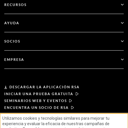
RECURSOS
Gobernanza y ciclo de vida
Autenticación multifactor
Todos los recursos
AYUDA
Administración pública
Blog
Apoyo técnico
Servicios financieros
SOCIOS
Seminarios web y eventos
Atención al cliente
Buscador de socios
RSA + Microsoft
Documentación
EMPRESA
Hágase socio
Acerca de RSA
Portal de socios
Liderazgo
DESCARGAR LA APLICACIÓN RSA
INICIAR UNA PRUEBA GRATUITA
Noticias y prensa
SEMINARIOS WEB Y EVENTOS
ENCUENTRA UN SOCIO DE RSA
Recursos
Utilizamos cookies y tecnologías similares para mejorar tu
experiencia y evaluar la eficacia de nuestras campañas de
CONDICIONES DE USO
Carreras profesionales