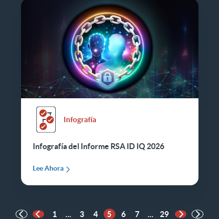
Infografía
Infografía del Informe RSA ID IQ 2026
Lee Ahora
1
...
3
4
5
6
7
...
29
Página anterior
Página sigu