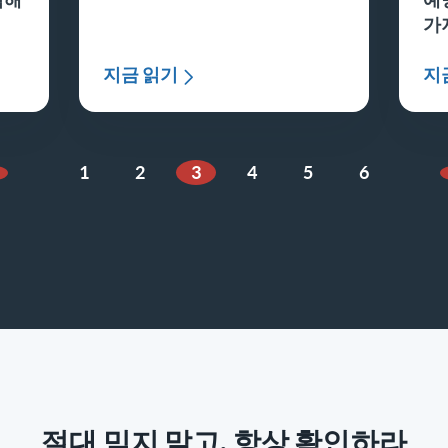
가
지금 읽기
지
1
2
3
4
5
6
이전 페이지
절대 믿지 말고, 항상 확인하라