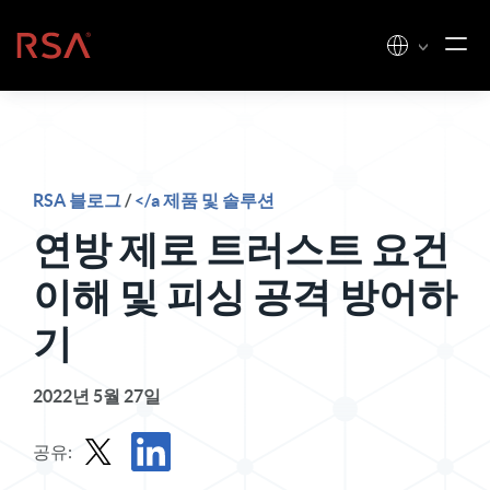
콘텐츠로 건너뛰기
홈
RSA 블로그
/
</a 제품 및 솔루션
연방 제로 트러스트 요건
이해 및 피싱 공격 방어하
기
2022년 5월 27일
공유: