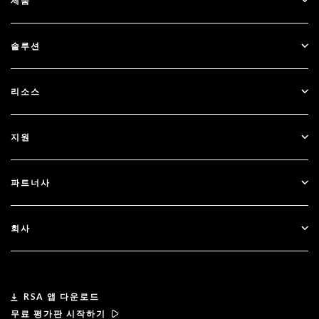
제품
ID Plus
솔루션
SecurID
비밀번호 없이 이용하기
리소스
Governance & Lifecycle
다단계 인증
모든 리소스
지원
정부
블로그
기술적 지원
금융 서비스
파트너사
웨비나 및 이벤트
고객 지원
파트너 찾기
RSA + Microsoft
문서
회사
파트너 되기
RSA 정보
파트너 포털
리더십
RSA 앱 다운로드
무료 평가판 시작하기