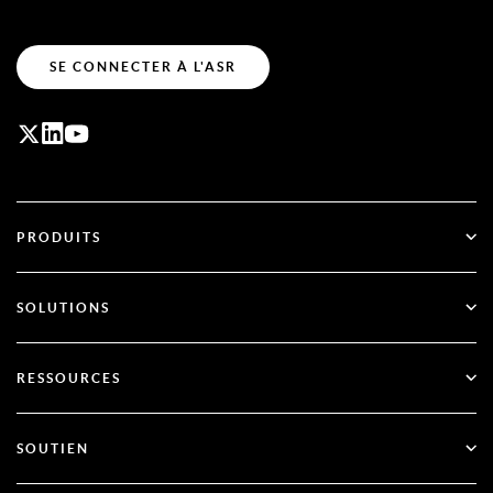
SE CONNECTER À L'ASR
PRODUITS
ID Plus
SOLUTIONS
SecurID
Passez au mode sans mot de passe
RESSOURCES
Gouvernance et cycle de vie
Authentification multifactorielle
Toutes les ressources
SOUTIEN
Gouvernement
Blog