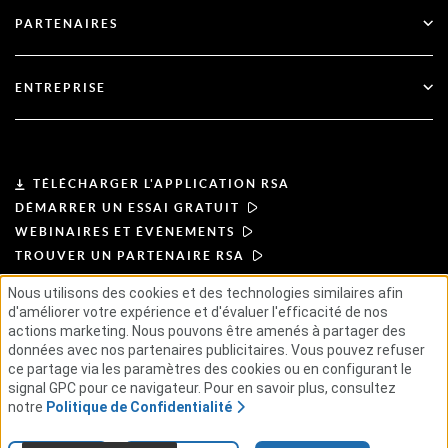
Support technique
Services financiers
PARTENAIRES
Webinaires et événements
Soutien à la clientèle
Recherche de partenaires
RSA + Microsoft
Documentation
ENTREPRISE
Devenir partenaire
À propos de l'ASR
Portail des partenaires
Leadership
TÉLÉCHARGER L'APPLICATION RSA
DÉMARRER UN ESSAI GRATUIT
Actualités et presse
WEBINAIRES ET ÉVÉNEMENTS
TROUVER UN PARTENAIRE RSA
Ressources
Nous utilisons des cookies et des technologies similaires afin
d'améliorer votre expérience et d'évaluer l'efficacité de nos
CONDITIONS D'UTILISATION
Carrières
actions marketing. Nous pouvons être amenés à partager des
POLITIQUE DE CONFIDENTIALITÉ
ACCORDS TYPES
données avec nos partenaires publicitaires. Vous pouvez refuser
PRINCIPES APPLICABLES AUX FOURNISSEURS
ce partage via les paramètres des cookies ou en configurant le
CHAÎNE D'APPROVISIONNEMENT ÉTHIQUE
GSE
signal GPC pour ce navigateur. Pour en savoir plus, consultez
notre
Politique de Confidentialité