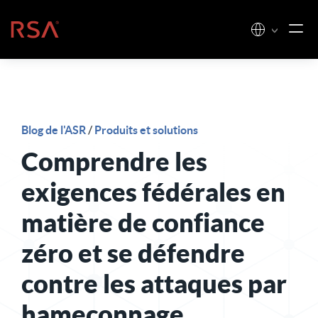
Skip to content
Accueil
Blog de l'ASR
/
Produits et solutions
Comprendre les
exigences fédérales en
matière de confiance
zéro et se défendre
contre les attaques par
hameçonnage