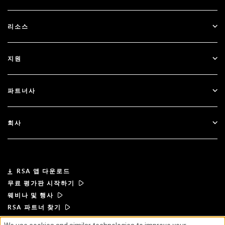
SecurID
비밀번호 없이 이용하기
리소스
Governance & Lifecycle
다단계 인증
모든 리소스
지원
정부
블로그
기술적 지원
금융 서비스
파트너사
웨비나 및 이벤트
고객 지원
파트너 찾기
RSA + Microsoft
문서
회사
파트너 되기
RSA 정보
파트너 포털
리더십
RSA 앱 다운로드
무료 평가판 시작하기
뉴스 및 언론
웨비나 및 행사
RSA 파트너 찾기
리소스