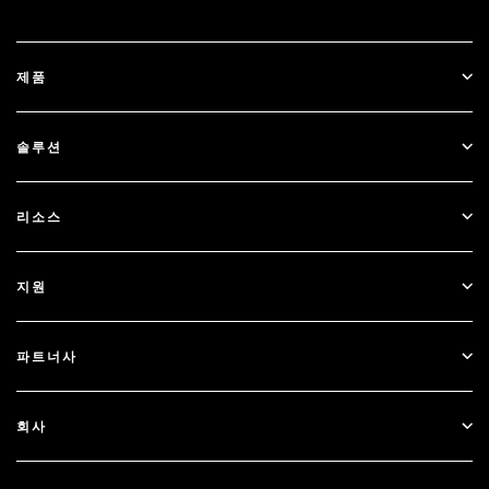
제품
ID Plus
솔루션
SecurID
비밀번호 없이 이용하기
리소스
Governance & Lifecycle
다단계 인증
모든 리소스
지원
정부
블로그
기술적 지원
금융 서비스
파트너사
웨비나 및 이벤트
고객 지원
파트너 찾기
RSA + Microsoft
문서
회사
파트너 되기
RSA 정보