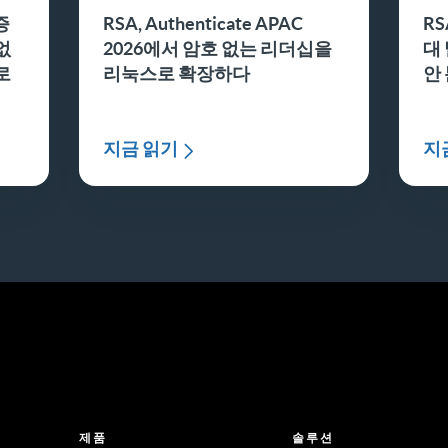
증
RSA, Authenticate APAC
RS
없
2026에서 암호 없는 리더십을
대
로
리눅스로 확장하다
안
지금 읽기
지
제품
솔루션