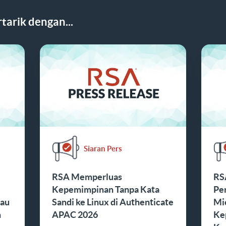
tarik dengan...
Siaran Pers
RSA Memperluas
RS
Kepemimpinan Tanpa Kata
Pe
tau
Sandi ke Linux di Authenticate
Mi
n
APAC 2026
Ke