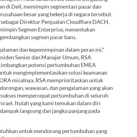
n di Dell, memimpin segmentasi pasar dan
rusahaan besar yang bekerja di negara tersebut.
t sebagai Direktur Penjualan Cloudflare DACH,
mimpin Segmen Enterprise, menentukan
engembangkan segmen pasar baru.
laman dan kepemimpinan dalam peran ini,"
residen Senior dan Manajer Umum, RSA
ertimbangkan potensi pertumbuhan EMEA
i untuk mengimplementasikan solusi keamanan
DORA misalnya, RSA memprioritaskan untuk
orongan, wawasan, dan pengalaman yang akan
 sukses mempercepat pertumbuhan di seluruh
Israel. Itulah yang kami temukan dalam diri
 dampak langsung dan jangka panjang pada
butuhkan untuk mendorong pertumbuhan yang