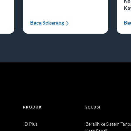
Ke
Ka
Baca Sekarang
Ba
PRODUK
SOLUSI
ID Plus
Beralih ke Sistem Tanp