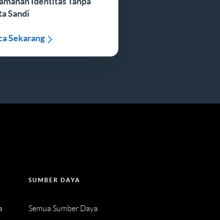
amanan Identitas Tanpa
ta Sandi
ca Sekarang
SUMBER DAYA
a
Semua Sumber Daya