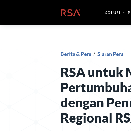
Loncat ke konten
Beranda
SOLUSI
P
Berita & Pers
/
Siaran Pers
RSA untuk
Pertumbuha
dengan Pen
Regional RS