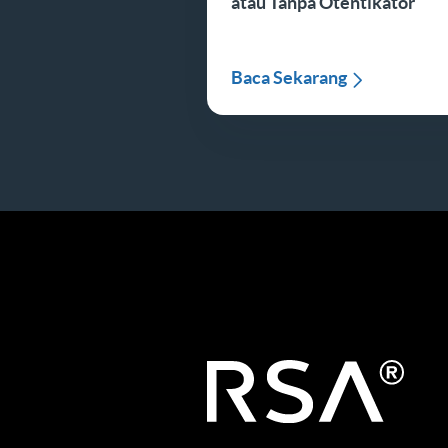
atau Tanpa Otentikator
Baca Sekarang