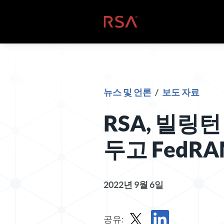
콘텐츠로 건너뛰기
홈
뉴스 및 언론
/
보도 자료
RSA, 빌링
두고 FedR
2022년 9월 6일
공유: