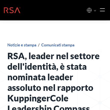
Vai al contenuto
Casa
Notizie e stampa
/
Comunicati stampa
RSA, leader nel settore
dell'identità, è stata
nominata leader
assoluto nel rapporto
KuppingerCole
Leadership Compass