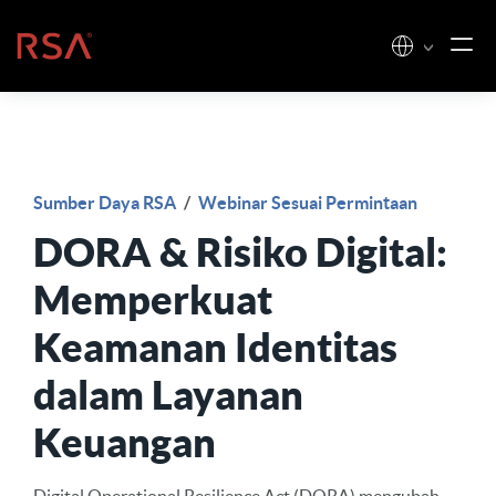
Loncat ke konten
Beranda
Sumber Daya RSA
/
Webinar Sesuai Permintaan
DORA & Risiko Digital:
Memperkuat
Keamanan Identitas
dalam Layanan
Keuangan