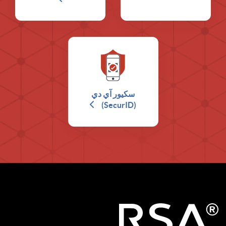
سكيور آي دي
(SecurID)