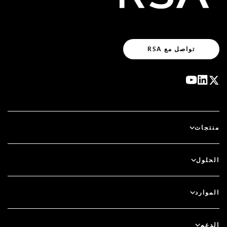
تواصل مع RSA
منتجات
آي دي بلس
الحلول
سكيور آي دي (SecurID)
استخدم نظام الدخول بدون كلمة مرور
الموارد
الحوكمة ودورة الحياة
المصادقة متعددة العوامل
جميع الموارد
الدعم