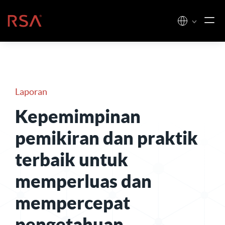
Loncat ke konten
Beranda
Laporan
Kepemimpinan
pemikiran dan praktik
terbaik untuk
memperluas dan
mempercepat
pengetahuan