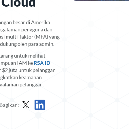
e Cloud
angan besar di Amerika
engalaman pengguna dan
i multi-faktor (MFA) yang
idukung oleh para admin.
karang untuk melihat
ampuan IAM ke
RSA ID
r $2 juta untuk pelanggan
ingkatkan keamanan
galaman pelanggan.
Bagikan:
Laporan Saham di X
Bagikan Laporan di LinkedIn