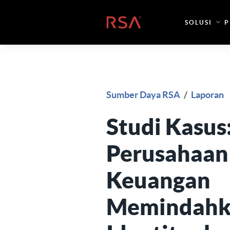
Loncat ke konten
Beranda
SOLUSI
P
Sumber Daya RSA
/
Laporan
Studi Kasus
Perusahaan
Keuangan
Memindahk