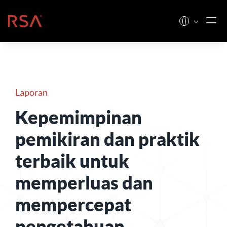
Loncat ke konten
Beranda
Laporan
Kepemimpinan
pemikiran dan praktik
terbaik untuk
memperluas dan
mempercepat
pengetahuan