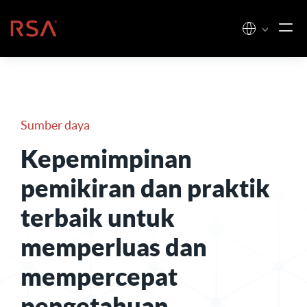
Loncat ke konten
Beranda
Sumber daya
Kepemimpinan
pemikiran dan praktik
terbaik untuk
memperluas dan
mempercepat
pengetahuan