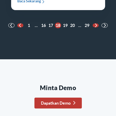
Baca Sekarang
1
...
16
17
18
19
20
...
29
Halaman Sebelumnya
Halaman B
Minta Demo
Dapatkan Demo