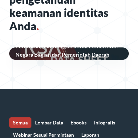
keamanan identitas
Anda
.
Keamanan Identitas yang Aman, Sesuai
Peraturan, dan Tangguh untuk Pemerintah
Negara Bagian dan Pemerintah Daerah
Semua
Lembar Data
Ebooks
Infografis
Webinar Sesuai Permintaan
Laporan