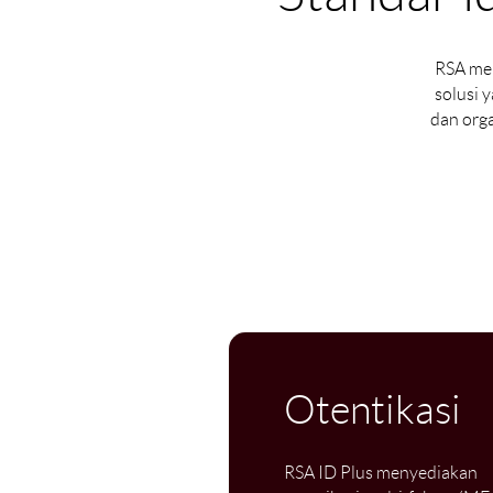
RSA mel
solusi 
dan org
Otentikasi
RSA ID Plus menyediakan