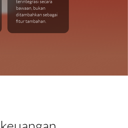
terintegrasi secara
bawaan, bukan
ditambahkan sebagai
fitur tambahan.
n keuangan