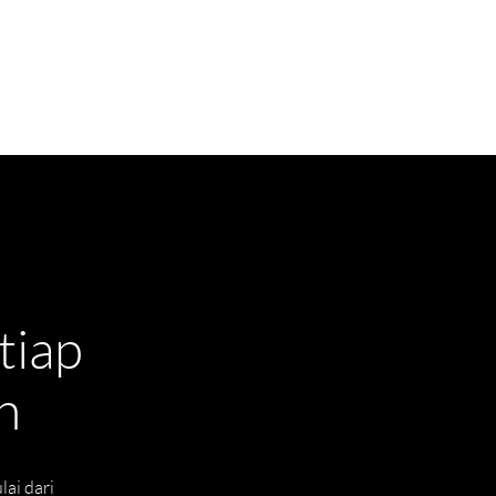
tiap
n
ai dari