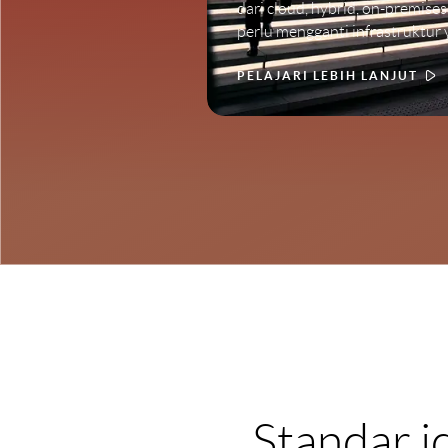
dari cloud, hybrid, on-premises
perlu mengganti infrastruktur 
PELAJARI LEBIH LANJUT
Standar i