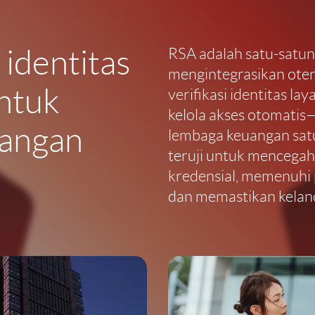
identitas
RSA adalah satu-satun
mengintegrasikan otent
ntuk
verifikasi identitas la
kelola akses otomati
uangan
lembaga keuangan satu
teruji untuk mencegah
kredensial, memenuhi 
dan memastikan kelanc