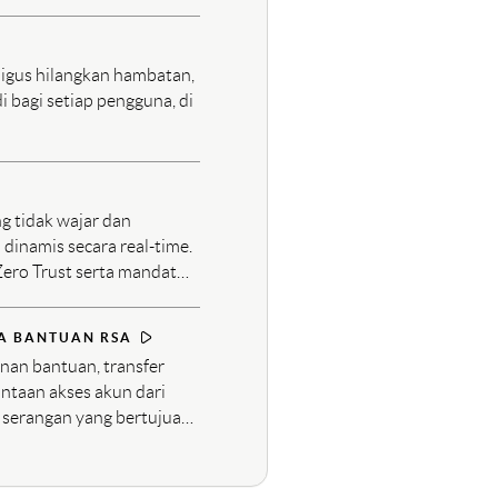
s yang bersertifikasi FIPS
ligus hilangkan hambatan,
 bagi setiap pengguna, di
g tidak wajar dan
dinamis secara real-time.
ero Trust serta mandat
 berkelanjutan dari DORA.
JA BANTUAN RSA
anan bantuan, transfer
ntaan akses akun dari
a serangan yang bertujuan
aktor (MFA).