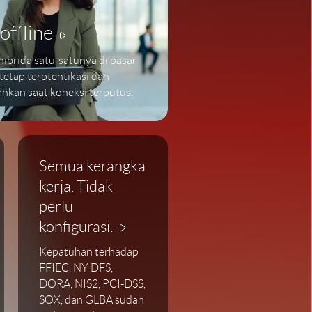
offline
 hibrida satu-satunya di pasar
etap terotentikasi dan
ahkan saat koneksi terputus.
Semua kerangka
kerja. Tidak
perlu
konfigurasi.
Kepatuhan terhadap
FFIEC, NY DFS,
DORA, NIS2, PCI-DSS,
SOX, dan GLBA sudah