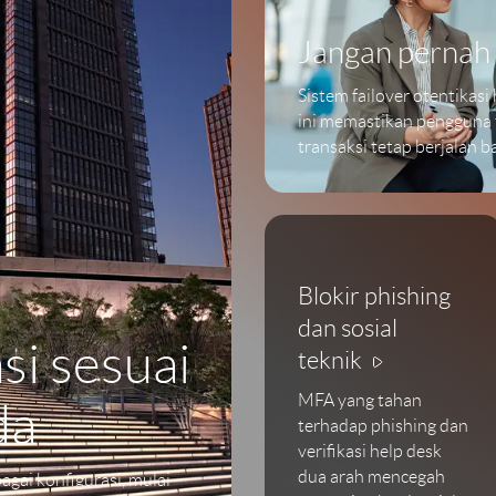
Jangan pernah 
Sistem failover otentikasi
ini memastikan pengguna t
transaksi tetap berjalan b
Blokir phishing
dan sosial
si sesuai
teknik
MFA yang tahan
da
terhadap phishing dan
verifikasi help desk
dua arah mencegah
agai konfigurasi, mulai