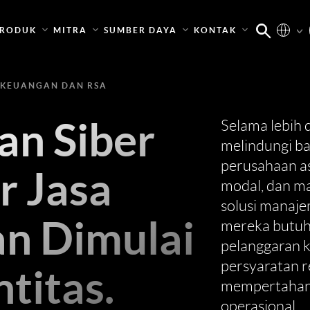
RODUK
MITRA
SUMBER DAYA
KONTAK
 KEUANGAN DAN RSA
n Siber
Selama lebih 
melindungi ba
perusahaan as
r Jasa
modal, dan m
solusi manaje
n Dimulai
mereka butu
pelanggaran 
persyaratan r
ntitas.
mempertahan
operasional.