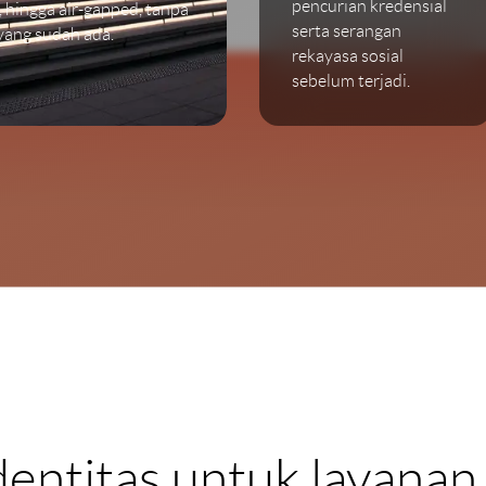
pencurian kredensial
, hingga air-gapped, tanpa
serta serangan
yang sudah ada.
rekayasa sosial
sebelum terjadi.
dentitas untuk layana