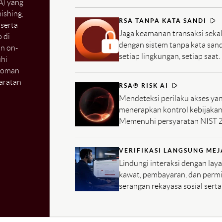
A) yang
kunci keamanan perangkat kera
ishing,
140-3 Level 3 dan FIDO2.
RSA TANPA KATA SANDI
 serta
Jaga keamanan transaksi seka
 di
dengan sistem tanpa kata sandi
an on-
setiap lingkungan, setiap saat.
hi
edoman
yaratan
RSA® RISK AI
Mendeteksi perilaku akses yan
menerapkan kontrol kebijakan 
Memenuhi persyaratan NIST Z
pemantauan risiko TIK secara
VERIFIKASI LANGSUNG ME
Lindungi interaksi dengan lay
kawat, pembayaran, dan permi
serangan rekayasa sosial sert
mengelabui otentikasi multi-f