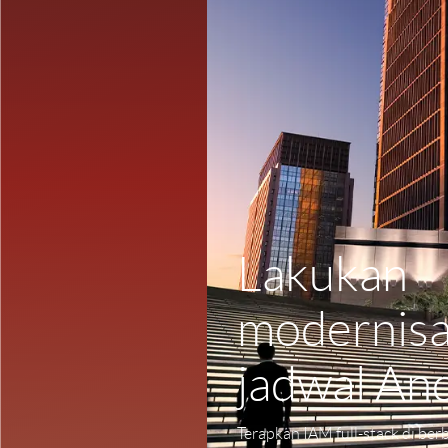
Lakukan
modernisa
jadwal An
Terapkan IAM full-stack di berb