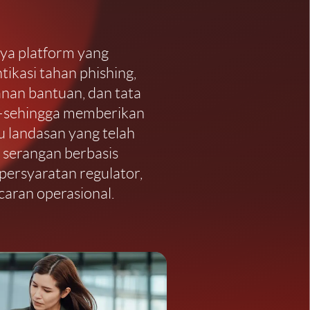
ya platform yang
ikasi tahan phishing,
yanan bantuan, dan tata
s—sehingga memberikan
 landasan yang telah
 serangan berbasis
persyaratan regulator,
aran operasional.