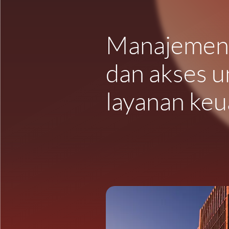
Manajemen 
dan akses u
layanan ke