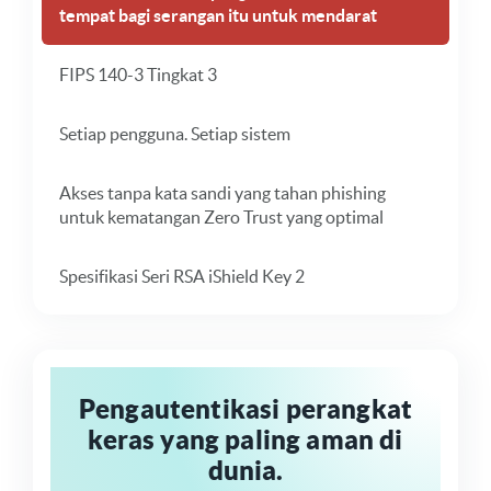
tempat bagi serangan itu untuk mendarat
FIPS 140-3 Tingkat 3
Setiap pengguna. Setiap sistem
Akses tanpa kata sandi yang tahan phishing
untuk kematangan Zero Trust yang optimal
Spesifikasi Seri RSA iShield Key 2
Pengautentikasi perangkat
keras yang paling aman di
dunia.