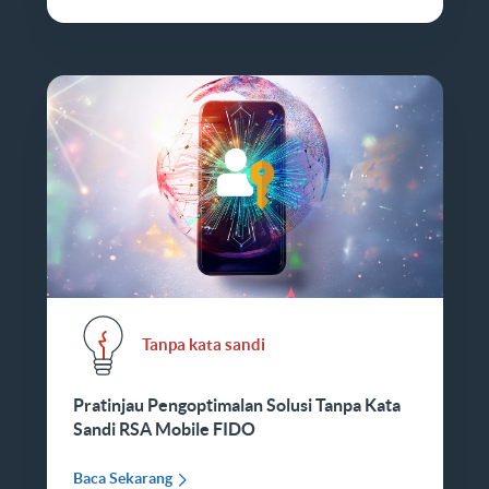
Tanpa kata sandi
Pratinjau Pengoptimalan Solusi Tanpa Kata
Sandi RSA Mobile FIDO
Baca Sekarang