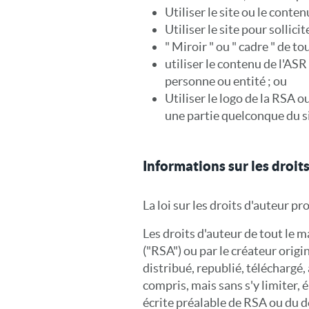
Utiliser le site ou le conten
Utiliser le site pour sollici
" Miroir " ou " cadre " de t
utiliser le contenu de l'AS
personne ou entité ; ou
Utiliser le logo de la RSA 
une partie quelconque du si
Informations sur les droit
La loi sur les droits d'auteur pr
Les droits d'auteur de tout le m
("RSA") ou par le créateur origi
distribué, republié, téléchargé
compris, mais sans s'y limiter,
écrite préalable de RSA ou du dé