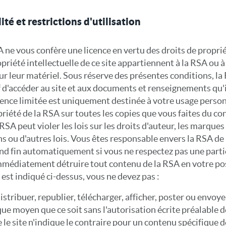
té et restrictions d'utilisation
 ne vous confère une licence en vertu des droits de proprié
opriété intellectuelle de ce site appartiennent à la RSA ou à
ur leur matériel. Sous réserve des présentes conditions, la
f d'accéder au site et aux documents et renseignements qu'i
 licence limitée est uniquement destinée à votre usage pers
riété de la RSA sur toutes les copies que vous faites du con
RSA peut violer les lois sur les droits d'auteur, les marque
s ou d'autres lois. Vous êtes responsable envers la RSA de 
end fin automatiquement si vous ne respectez pas une parti
 immédiatement détruire tout contenu de la RSA en votre po
i est indiqué ci-dessus, vous ne devez pas :
istribuer, republier, télécharger, afficher, poster ou envoy
e moyen que ce soit sans l'autorisation écrite préalable d
 le site n'indique le contraire pour un contenu spécifique de