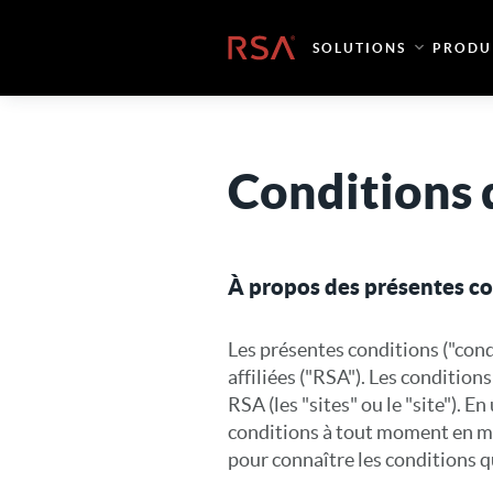
Skip to content
Accueil
SOLUTIONS
PRODU
Conditions 
À propos des présentes con
Les présentes conditions ("cond
affiliées ("RSA"). Les condition
RSA (les "sites" ou le "site"). E
conditions à tout moment en me
pour connaître les conditions qu