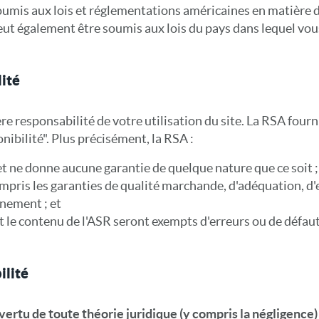
oumis aux lois et réglementations américaines en matière d
ut également être soumis aux lois du pays dans lequel vous
ité
e responsabilité de votre utilisation du site. La RSA fournit
onibilité". Plus précisément, la RSA :
et ne donne aucune garantie de quelque nature que ce soit ;
ompris les garanties de qualité marchande, d'adéquation, d'
nement ; et
et le contenu de l'ASR seront exempts d'erreurs ou de défaut
ilité
 vertu de toute théorie juridique (y compris la négligenc