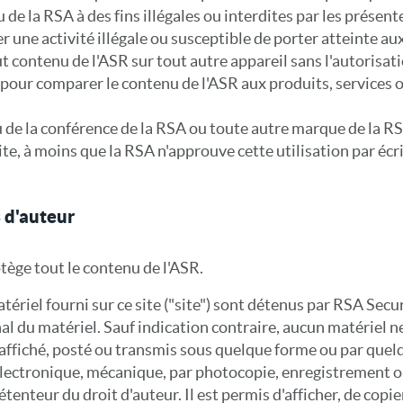
u de la RSA à des fins illégales ou interdites par les présent
ter une activité illégale ou susceptible de porter atteinte aux
out contenu de l'ASR sur tout autre appareil sans l'autorisati
R pour comparer le contenu de l'ASR aux produits, services
ou de la conférence de la RSA ou toute autre marque de la R
te, à moins que la RSA n'approuve cette utilisation par écri
s d'auteur
otège tout le contenu de l'ASR.
atériel fourni sur ce site ("site") sont détenus par RSA Secur
nal du matériel. Sauf indication contraire, aucun matériel n
, affiché, posté ou transmis sous quelque forme ou par quel
 électronique, mécanique, par photocopie, enregistrement ou
tenteur du droit d'auteur. Il est permis d'afficher, de copier