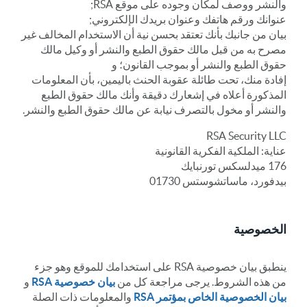
والنشر ووصف لمكان وجوده على موقع RSA;
عنوانك ورقم هاتفك وعنوان بريدك الإلكتروني;
بيان من جانبك بأنك تعتقد بحسن نية أن الاستخدام المخالف غير
مصرح به من قبل مالك حقوق الطبع والنشر أو وكيل مالك
حقوق الطبع والنشر أو بموجب القانون؛ و
إفادة منك، تحت طائلة عقوبة الحنث باليمين، بأن المعلومات
المذكورة أعلاه في إشعارك دقيقة وأنك مالك حقوق الطبع
والنشر أو مخول بالتصرف نيابة عن مالك حقوق الطبع والنشر.
RSA Security LLC
عناية: الملكية الفكرية القانونية
176 ميدلسكس تورنبايك
بيدفورد، ماساتشوستس 01730
الخصوصية
ينطبق بيان خصوصية RSA على استخدامك للموقع وهو جزء
من هذه الشروط. يرجى مراجعة كل من
بيان خصوصية RSA
و
بيان الخصوصية الخاص بمؤتمر RSA
والمعلومات ذات الصلة