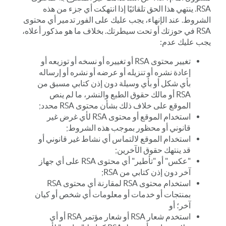
RSA. ينتهي هذا الحق تلقائيًا إذا انتهكت أي جزء من هذه
الشروط. عند الإنهاء، يجب عليك على الفور تدمير أي محتوى
RSA في حوزتك أو تحت سيطرتك. بخلاف ما هو مذكور أعلاه،
يجب عليك عدم:
تغيير محتوى RSA أو تغييره أو نسخه أو توزيعه أو
إعادة نشره أو تنزيله أو عرضه أو نشره أو إرساله
بأي شكل أو بأي وسيلة دون إذن كتابي مسبق من
RSA أو مالك حقوق الطبع والنشر، ما لم ينص
الموقع على خلاف ذلك بشأن محتوى RSA محدد;
استخدام الموقع أو محتوى RSA لأي غرض غير
قانوني أو محظور بموجب هذه الشروط;
استخدام الموقع لالتماس أي نشاط غير قانوني أو
قد ينتهك حقوق الآخرين;
"عكس" أو "تأطير" أي محتوى RSA على أي جهاز
آخر دون إذن كتابي من RSA;
استخدام محتوى RSA لمقارنة أي محتوى RSA
بمنتجات أو خدمات أو معلومات أي شخص أو كيان
آخر؛ أو
استخدم شعار RSA أو شعار مؤتمر RSA أو أي