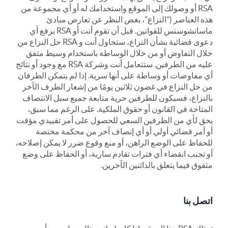
RSA أو وصولك إلى الموقع واستخدامك له أو أي مجموعة من
هذه العناصر ("النزاع"، بغض النظر عن تعارض مبادئ
ماساتشوستس للقوانين. قبل أن تقوم أنت أو RSA برفع أي
دعوى قضائية بشأن النزاع، ستحاول أنت و RSA حل النزاع من
خلال التفاوض أو من خلال الوساطة باستخدام وسيط متفق
عليه من الطرفين. ستتعامل أنت وشركة RSA مع وجود أو نتائج
أي مفاوضات أو وساطة على أنها سرية. إذا لم يتمكن الطرفان
من حل النزاع في غضون ثلاثين يومًا من إشعار الطرف الآخر
بالنزاع، فسيكون للطرفين حرية متابعة جميع سبل الانتصاف
المتاحة في القانون أو حقوق الملكية. على الرغم مما سبق،
يحق لأي من الطرفين السعي للحصول على أمر تقييدي مؤقت
أو أمر قضائي أولي أو أي إنصاف آخر من محكمة مختصة
للحفاظ على الوضع الراهن، أو منع وقوع ضرر لا يمكن إصلاحه،
أو تجنب انقضاء أي فترات تقادم سارية، أو الحفاظ على وضع
متفوق فيما يتعلق بالدائنين الآخرين.
اتصل بنا