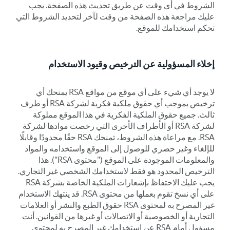
الشروط في أي وقت عن طريق تحديث هذه الصفحة. يجب
عليك مراجعة هذه الصفحة من وقت لآخر لتحديد الشروط التي
تحكم استخدامك للموقع.
إخلاء المسؤولية عن الترخيص وقيود الاستخدام
لا يوجد أي شيء على أي موقع من مواقع RSA يمنحك أي
ترخيص بموجب أي حقوق ملكية فكرية لشركة RSA أو طرف
ثالث. جميع حقوق الملكية الفكرية في هذا الموقع مملوكة
لشركة RSA أو الأطراف الأخرى التي رخصت موادها لشركة
RSA. مع مراعاة هذه الشروط، تمنحك RSA حقًا محدودًا وقابلًا
للإلغاء وغير حصري للوصول إلى الموقع واستخدامه والمواد
والمعلومات الموجودة على الموقع ("محتوى RSA"). هذا
الترخيص المحدود هو فقط لاستخدامك الشخصي غير التجاري.
يجب عليك الاحتفاظ بإشعارات الملكية الخاصة بشركة RSA
على أي نسخ تقوم بعملها من محتوى RSA. قد ينتهك الاستخدام
غير المصرح به لمحتوى RSA حقوق الطبع والنشر أو العلامات
التجارية أو الخصوصية أو الاتصالات أو غيرها من القوانين. أنت
مسؤول أمام RSA عن استخدامك غير المصرح به لمحتوى