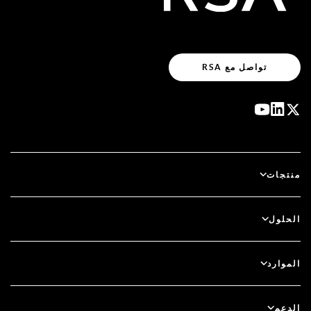
تواصل مع RSA
منتجات
آي دي بلس
الحلول
سكيور آي دي (SecurID)
استخدم نظام الدخول بدون كلمة مرور
الموارد
الحوكمة ودورة الحياة
المصادقة متعددة العوامل
جميع الموارد
الدعم