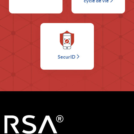
cycle de vie
SecurID