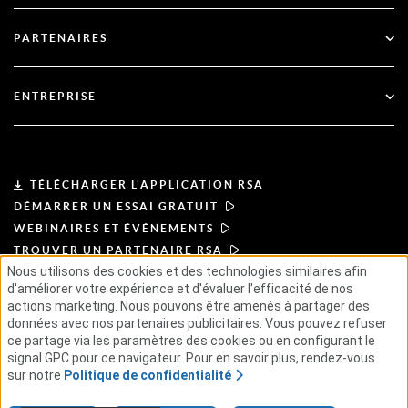
Blog
Soutien technique
Services financiers
PARTENAIRES
Webinaires et événements
Soutien à la clientèle
Recherche de partenaires
RSA + Microsoft
Documentation
ENTREPRISE
Devenir partenaire
À propos de l'ASR
Portail des partenaires
Leadership
TÉLÉCHARGER L'APPLICATION RSA
DÉMARRER UN ESSAI GRATUIT
Actualités et presse
WEBINAIRES ET ÉVÉNEMENTS
TROUVER UN PARTENAIRE RSA
Ressources
Nous utilisons des cookies et des technologies similaires afin
d'améliorer votre expérience et d'évaluer l'efficacité de nos
actions marketing. Nous pouvons être amenés à partager des
CONDITIONS D'UTILISATION
Carrières
données avec nos partenaires publicitaires. Vous pouvez refuser
POLITIQUE DE CONFIDENTIALITÉ
ACCORDS TYPES
PRINCIPES DU FOURNISSEUR
ce partage via les paramètres des cookies ou en configurant le
CHAÎNE D'APPROVISIONNEMENT ÉTHIQUE
GSE
signal GPC pour ce navigateur. Pour en savoir plus, rendez-vous
sur notre
Politique de confidentialité