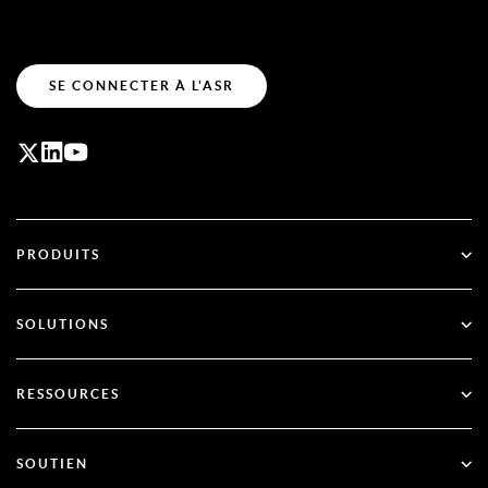
SE CONNECTER À L'ASR
PRODUITS
ID Plus
SOLUTIONS
SecurID
Passez au mode sans mot de passe
RESSOURCES
Gouvernance et cycle de vie
Authentification multifactorielle
Toutes les ressources
SOUTIEN
Gouvernement