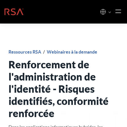
Skip to content
Accueil
Ressources RSA
/
Webinaires à la demande
Renforcement de
l'administration de
l'identité - Risques
identifiés, conformité
renforcée