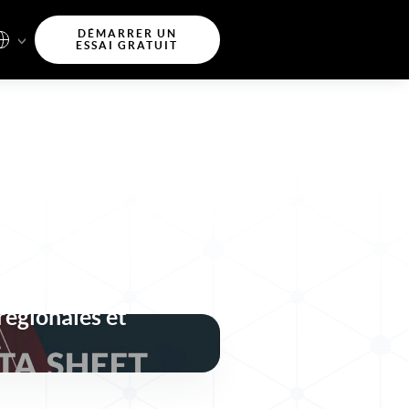
DÉMARRER UN
ESSAI GRATUIT
identités sécurisée,
liente pour les
régionales et