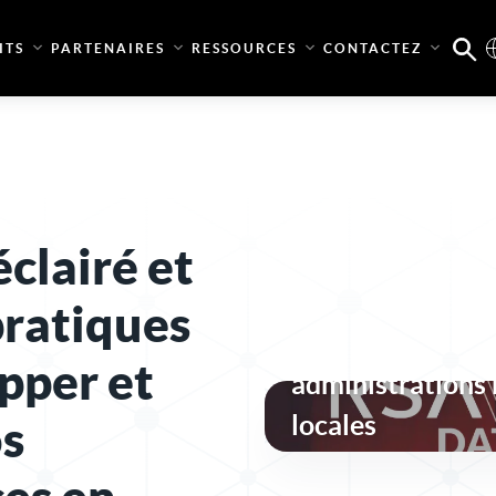
ITS
PARTENAIRES
RESSOURCES
CONTACTEZ
clairé et
Une sécurité des 
pratiques
conforme et rési
pper et
administrations 
locales
os