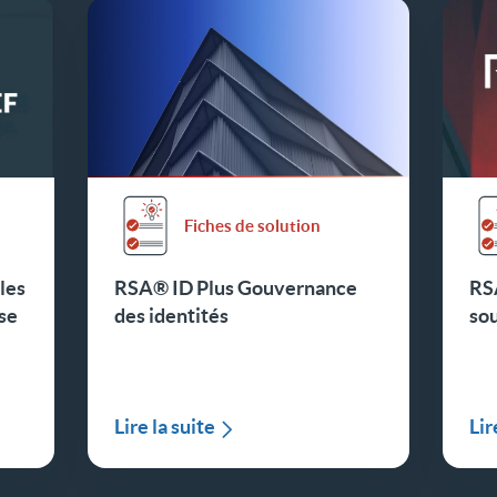
Fiches de solution
les
RSA® ID Plus Gouvernance
RS
se
des identités
so
Lire la suite
Lir