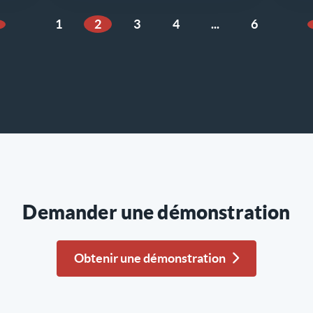
1
2
3
4
...
6
age précédente
Demander une démonstration
Obtenir une démonstration