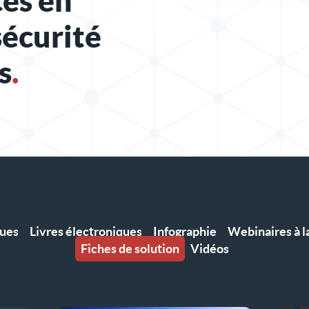
es en
sécurité
s
.
ques
Livres électroniques
Infographie
Webinaires à 
Fiches de solution
Vidéos