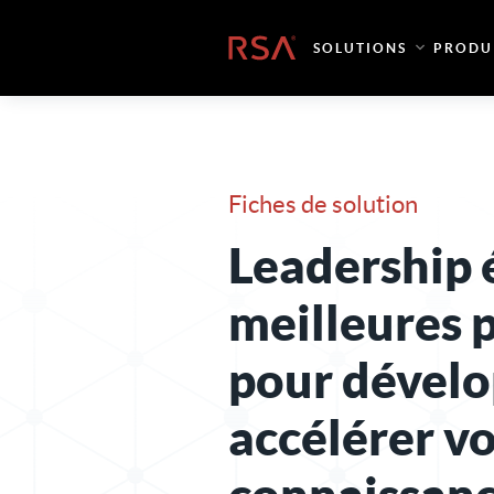
Skip to content
Accueil
SOLUTIONS
PRODU
Fiches de solution
Leadership é
meilleures 
pour dévelo
accélérer v