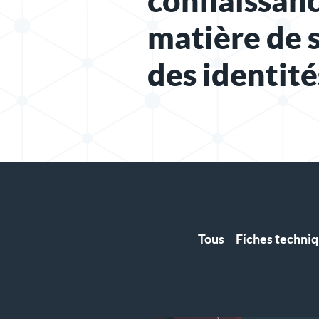
connaissanc
matière de 
des identité
Tous
Fiches techni