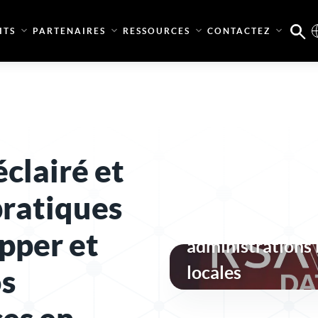
ITS
PARTENAIRES
RESSOURCES
CONTACTEZ
clairé et
Une sécurité des 
pratiques
conforme et rési
pper et
administrations 
locales
os