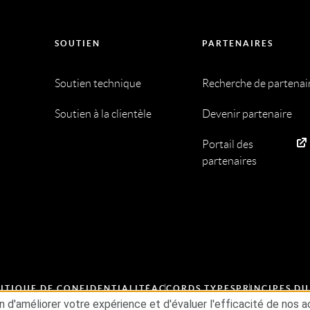
SOUTIEN
PARTENAIRES
Soutien technique
Recherche de partenai
Soutien à la clientèle
Devenir partenaire
Portail des
partenaires
ITIQUE DE CONFIDENTIALITÉ
ACCORDS TYPES
PRINCIPES D
T ÉTHIQUE
GSE
in d'améliorer votre expérience et d'évaluer l'efficacité de no