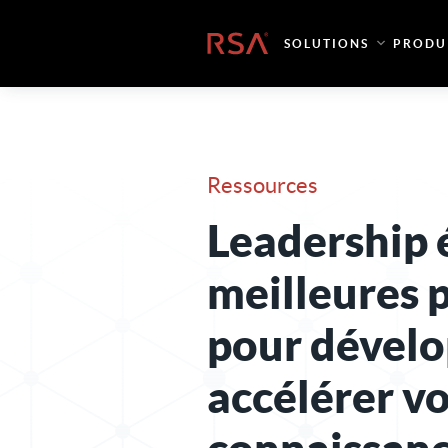
Skip to content
Accueil
SOLUTIONS
PRODU
Ressources
Leadership é
meilleures 
pour dévelo
accélérer v