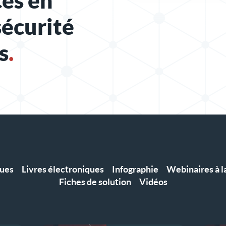
es en
sécurité
s
.
ques
Livres électroniques
Infographie
Webinaires à 
Fiches de solution
Vidéos