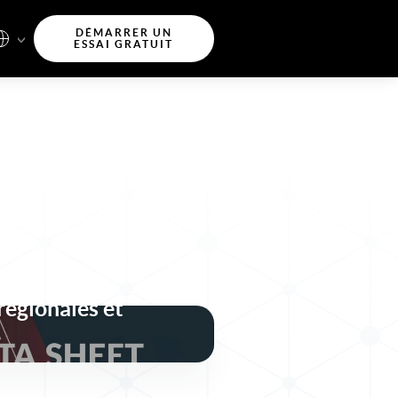
DÉMARRER UN
ESSAI GRATUIT
identités sécurisée,
liente pour les
régionales et