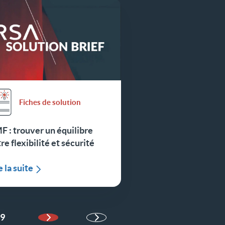
Fiches de solution
 : trouver un équilibre
re flexibilité et sécurité
e la suite
9
Page suivante