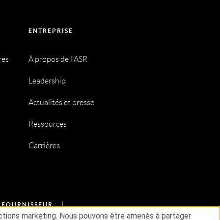
ENTREPRISE
res
À propos de l'ASR
Leadership
Actualités et presse
Ressources
Carrières
U FOURNISSEUR
s actions marketing. Nous pouvons être amenés à partager