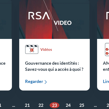
Vidéos
nce
Gouvernance des identités :
AMF
Savez-vous qui a accès à quoi ?
ent
Regarder
Lir
1
...
21
22
23
24
25
...
2
dente