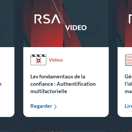
Vidéos
Les fondamentaux de la
Gér
n
confiance : Authentification
l'i
multifactorielle
ma
Regarder
Lir