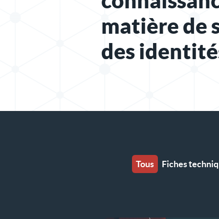
connaissanc
matière de 
des identité
Tous
Fiches techni