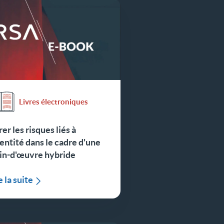
Livres électroniques
er les risques liés à
dentité dans le cadre d'une
in-d'œuvre hybride
e la suite