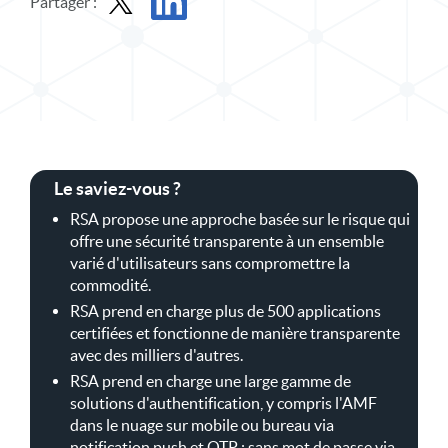
Partager :
Partager l'Ebook dans X
Partager l'Ebook sur LinkedIn
Le saviez-vous ?
RSA propose une approche basée sur le risque qui
offre une sécurité transparente à un ensemble
varié d'utilisateurs sans compromettre la
commodité.
RSA prend en charge plus de 500 applications
certifiées et fonctionne de manière transparente
avec des milliers d'autres.
RSA prend en charge une large gamme de
solutions d'authentification, y compris l'AMF
dans le nuage sur mobile ou bureau via
notification push et OTP ; sans mot de passe via