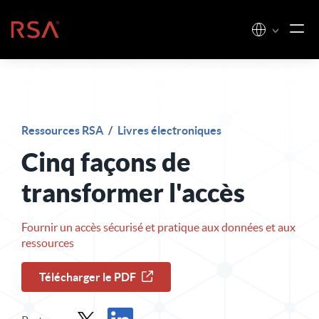
Skip to content
Accueil
Ressources RSA
/
Livres électroniques
Cinq façons de
transformer l'accès
Fournir un accès sécurisé et pratique aux données et aux
ressources
Télécharger le PDF