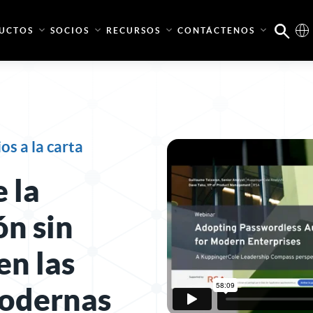
UCTOS
SOCIOS
RECURSOS
CONTÁCTENOS
os a la carta
 la
ón sin
en las
odernas