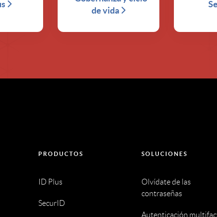
us
S
de vida
PRODUCTOS
SOLUCIONES
ID Plus
Olvídate de las
contraseñas
SecurID
Autenticación multifac