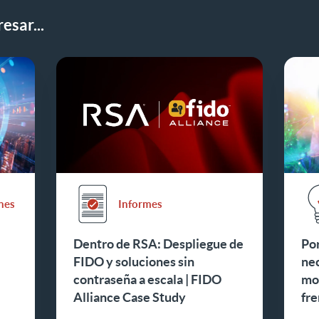
esar...
nes
Informes
Dentro de RSA: Despliegue de
Por
FIDO y soluciones sin
nec
contraseña a escala | FIDO
mo
Alliance Case Study
fre