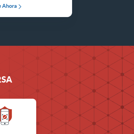
e Ahora
 RSA