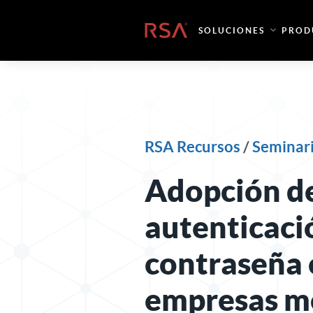
Ir al contenido
Inicio
SOLUCIONES
PROD
RSA Recursos
/
Seminari
Adopción de
autenticaci
contraseña 
empresas m