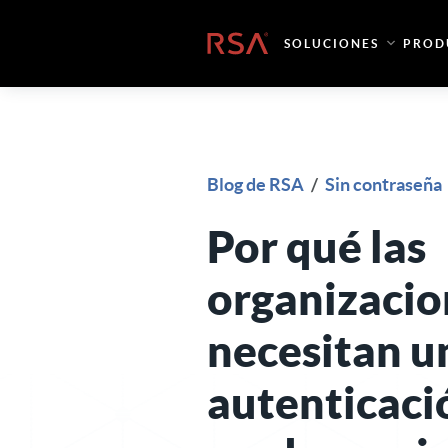
Ir al contenido
Inicio
SOLUCIONES
PROD
Blog de RSA
/
Sin contraseña
Por qué las
organizacio
necesitan u
autenticaci