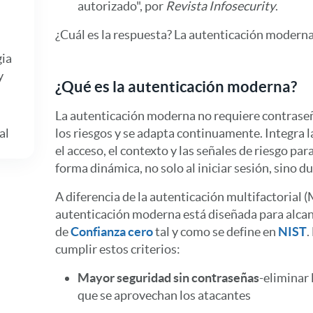
autorizado", por
Revista Infosecurity
.
¿Cuál es la respuesta? La autenticación moderna
gia
y
¿Qué es la autenticación moderna?
La autenticación moderna no requiere contraseñ
al
los riesgos y se adapta continuamente. Integra l
el acceso, el contexto y las señales de riesgo par
forma dinámica, no solo al iniciar sesión, sino du
A diferencia de la autenticación multifactorial (
autenticación moderna está diseñada para alcan
de
Confianza cero
tal y como se define en
NIST
.
cumplir estos criterios:
Mayor seguridad sin contraseñas
-eliminar
que se aprovechan los atacantes