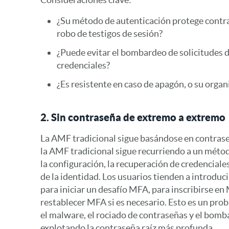
¿Su método de autenticación protege contra 
robo de testigos de sesión?
¿Puede evitar el bombardeo de solicitudes d
credenciales?
¿Es resistente en caso de apagón, o su orga
2. Sin contraseña de extremo a extremo
La AMF tradicional sigue basándose en contraseñ
la AMF tradicional sigue recurriendo a un méto
la configuración, la recuperación de credenciales
de la identidad. Los usuarios tienden a introduc
para iniciar un desafío MFA, para inscribirse en
restablecer MFA si es necesario. Esto es un p
el malware, el rociado de contraseñas y el bom
explotando la contraseña raíz más profunda.