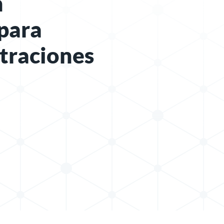
n
para
iltraciones
X
icación en LinkedIn