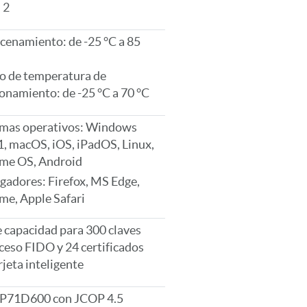
 2
enamiento: de -25 °C a 85
o de temperatura de
onamiento: de -25 °C a 70 °C
emas operativos: Windows
, macOS, iOS, iPadOS, Linux,
me OS, Android
adores: Firefox, MS Edge,
me, Apple Safari
 capacidad para 300 claves
ceso FIDO y 24 certificados
rjeta inteligente
P71D600 con JCOP 4.5