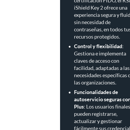
certificación FIDO, el R
iShield Key 2 ofrece una
experiencia segura y flui
sin necesidad de
contraseñas, en todos tu
recursos protegidos.
Control y flexibilidad
:
Gestiona e implementa
claves de acceso con
facilidad, adaptadas a las
necesidades específicas 
las organizaciones.
Funcionalidades de
autoservicio seguras co
Plus
: Los usuarios finale
pueden registrarse,
actualizar y gestionar
fácilmente sus credencia