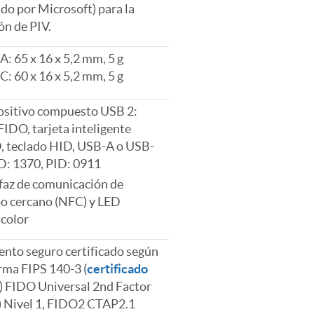
do por Microsoft) para la
ón de PIV.
: 65 x 16 x 5,2 mm, 5 g
: 60 x 16 x 5,2 mm, 5 g
ositivo compuesto USB 2:
IDO, tarjeta inteligente
, teclado HID, USB-A o USB-
D: 1370, PID: 0911
faz de comunicación de
o cercano (NFC) y LED
color
nto seguro certificado según
rma FIPS 140-3 (
certificado
) FIDO Universal 2nd Factor
) Nivel 1, FIDO2 CTAP2.1