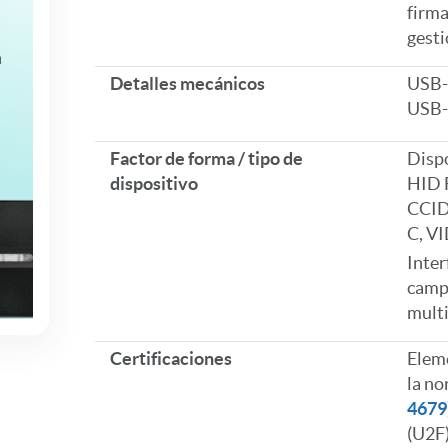
firma
gesti
n
Detalles mecánicos
USB-A
USB-C
Factor de forma / tipo de
Disp
dispositivo
HID F
CCID
C, VI
Inter
camp
multi
Certificaciones
Eleme
la no
4679
(U2F