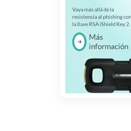
Vaya más allá de la
resistencia al phishing co
la llave RSA iShield Key 2.
Más
información