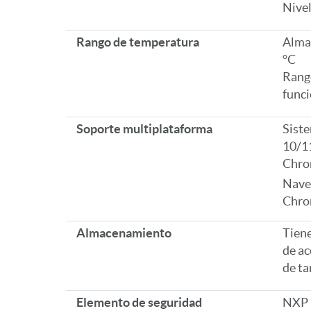
Nivel
Rango de temperatura
Almac
°C
Rang
funci
Soporte multiplataforma
Sist
10/11
Chro
Naveg
Chro
Almacenamiento
Tiene
de ac
de ta
Elemento de seguridad
NXP 