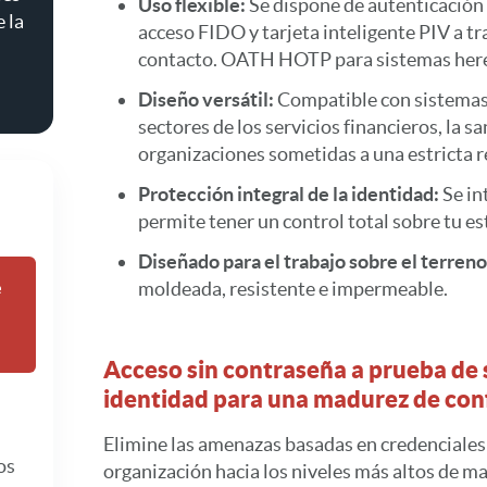
Uso flexible:
Se dispone de autenticació
 la
acceso FIDO y tarjeta inteligente PIV a t
contacto. OATH HOTP para sistemas here
Diseño versátil:
Compatible con sistemas
sectores de los servicios financieros, la sa
organizaciones sometidas a una estricta r
Protección integral de la identidad:
Se in
permite tener un control total sobre tu e
Diseñado para el trabajo sobre el terreno
e
moldeada, resistente e impermeable.
Acceso sin contraseña a prueba de
identidad para una madurez de con
Elimine las amenazas basadas en credenciales
os
organización hacia los niveles más altos de m