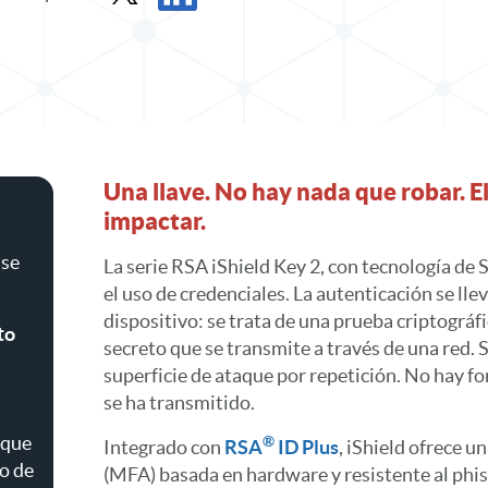
Compartir hoja de datos en X
Compartir hoja de datos en LinkedIn
Una llave. No hay nada que robar. E
impactar.
 se
La serie RSA iShield Key 2, con tecnología de 
el uso de credenciales. La autenticación se lle
dispositivo: se trata de una prueba criptográf
to
secreto que se transmite a través de una red. 
superficie de ataque por repetición. No hay f
se ha transmitido.
 que
®
Integrado con
RSA
ID Plus
, iShield ofrece u
o de
(MFA) basada en hardware y resistente al phi