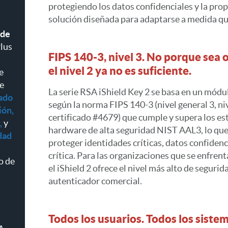
protegiendo los datos confidenciales y la pro
solución diseñada para adaptarse a medida q
 de
Plus
FIPS 140-3, nivel 3. No porque sea 
el nivel 2 ya no es suficiente.
e
se
La serie RSA iShield Key 2 se basa en un módul
ado
según la norma FIPS 140-3 (nivel general 3, niv
ión
,
certificado #4679) que cumple y supera los e
,
y
hardware de alta seguridad NIST AAL3, lo que
dad
proteger identidades críticas, datos confidenc
crítica. Para las organizaciones que se enfren
o de
el iShield 2 ofrece el nivel más alto de segurid
autenticador comercial.
Todos los usuarios. Todos los siste