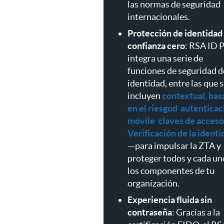
las normas de seguridad
internacionales.
Protección de identidad
confianza cero
: RSA ID 
integra una serie de
funciones de seguridad d
identidad, entre las que 
incluyen
contextual
,
bas
en el riesgo
d
autenticac
móvil
e
claves de acceso
Verificación de la identi
—para impulsar la ZTA y
proteger todos y cada un
los componentes de tu
organización.
Experiencia fluida sin
contraseña
: Gracias a la