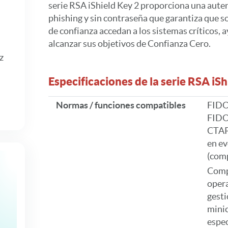
serie RSA iShield Key 2 proporciona una auten
phishing y sin contraseña que garantiza que so
de confianza accedan a los sistemas críticos,
alcanzar sus objetivos de Confianza Cero.
z
Especificaciones de la serie RSA iSh
Normas / funciones compatibles
FIDO
FIDO 
CTAP
en ev
(comp
Comp
opera
gesti
mini
espec