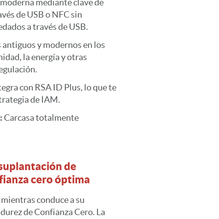
n moderna mediante clave de
ravés de USB o NFC sin
dados a través de USB.
 antiguos y modernos en los
nidad, la energía y otras
egulación.
tegra con RSA ID Plus, lo que te
strategia de IAM.
:
Carcasa totalmente
 suplantación de
fianza cero óptima
 mientras conduce a su
adurez de Confianza Cero. La