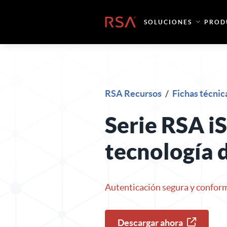
Ir al contenido
Inicio
SOLUCIONES
PROD
RSA Recursos
/
Fichas técnic
Serie RSA iS
tecnología 
Autenticación segura y confor
Descargar ahora