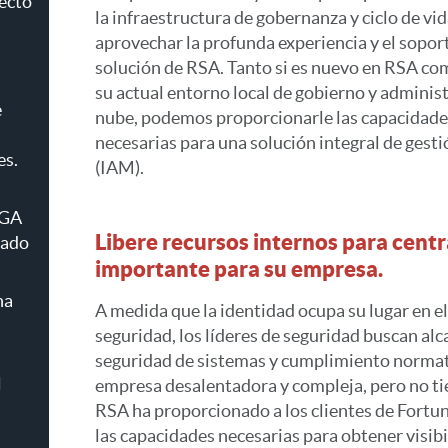
recto
la infraestructura de gobernanza y ciclo de vid
aprovechar la profunda experiencia y el sopor
solución de RSA. Tanto si es nuevo en RSA com
su actual entorno local de gobierno y administ
e
nube, podemos proporcionarle las capacidade
necesarias para una solución integral de gesti
es.
(IAM).
IGA
Libere recursos internos para centr
cado
importante para su empresa.
na
A medida que la identidad ocupa su lugar en el
seguridad, los líderes de seguridad buscan alc
seguridad de sistemas y cumplimiento normat
l
empresa desalentadora y compleja, pero no ti
RSA ha proporcionado a los clientes de Fortu
las capacidades necesarias para obtener visib