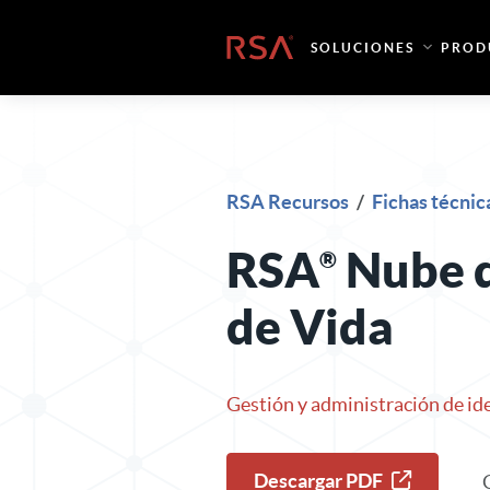
Ir al contenido
Inicio
SOLUCIONES
PROD
RSA Recursos
/
Fichas técnic
RSA
Nube d
de Vida
Gestión y administración de id
Descargar PDF