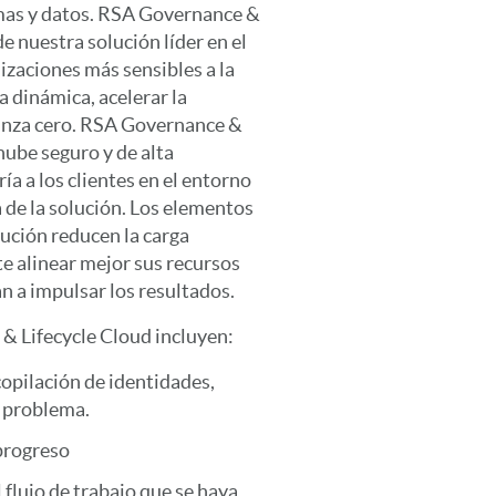
temas y datos. RSA Governance &
e nuestra solución líder en el
izaciones más sensibles a la
 dinámica, acelerar la
ianza cero. RSA Governance &
nube seguro y de alta
ía a los clientes en el entorno
 de la solución. Los elementos
lución reducen la carga
te alinear mejor sus recursos
n a impulsar los resultados.
& Lifecycle Cloud incluyen:
copilación de identidades,
r problema.
 progreso
 flujo de trabajo que se haya