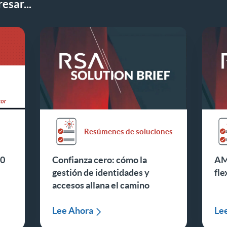
esar...
Resúmenes de soluciones
00
Confianza cero: cómo la
AMF
gestión de identidades y
fle
accesos allana el camino
Lee Ahora
Le