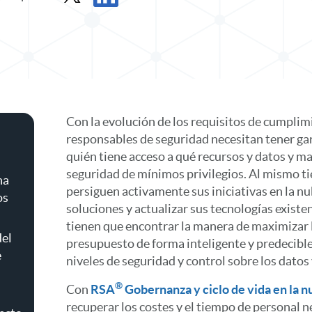
Compartir hoja de datos en X
Compartir hoja de datos en LinkedIn
Con la evolución de los requisitos de cumplim
responsables de seguridad necesitan tener ga
quién tiene acceso a qué recursos y datos y m
seguridad de mínimos privilegios. Al mismo 
na
persiguen activamente sus iniciativas en la n
os
soluciones y actualizar sus tecnologías existe
tienen que encontrar la manera de maximizar l
del
presupuesto de forma inteligente y predecib
e
niveles de seguridad y control sobre los datos 
®
Con
RSA
Gobernanza y ciclo de vida en la n
recuperar los costes y el tiempo de personal n