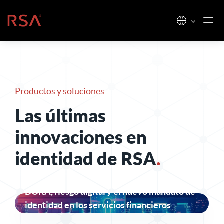
Ir al contenido
Inicio
Productos y soluciones
Las últimas
innovaciones
en
identidad de RSA
.
DORA, riesgo digital y el nuevo mandato de
identidad en los servicios financieros