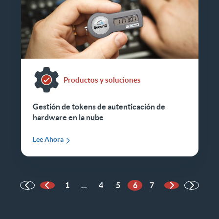
Productos y soluciones
Gestión de tokens de autenticación de
hardware en la nube
Lee Ahora
1
...
4
5
6
7
Página anterior
Página siguie