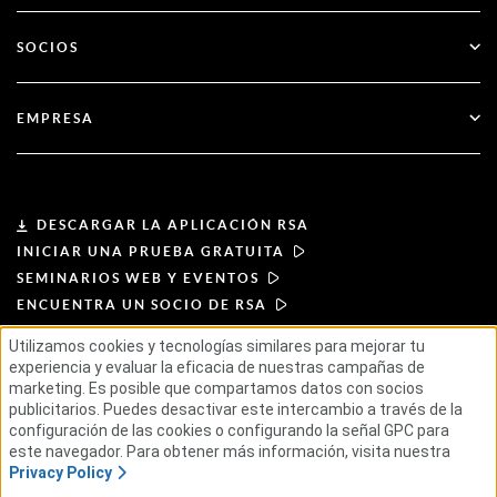
Blog
Apoyo técnico
Servicios financieros
SOCIOS
Seminarios web y eventos
Atención al cliente
Buscador de socios
RSA + Microsoft
Documentación
EMPRESA
Hágase socio
Acerca de RSA
Portal de socios
Liderazgo
DESCARGAR LA APLICACIÓN RSA
INICIAR UNA PRUEBA GRATUITA
Noticias y prensa
SEMINARIOS WEB Y EVENTOS
ENCUENTRA UN SOCIO DE RSA
Recursos
Utilizamos cookies y tecnologías similares para mejorar tu
experiencia y evaluar la eficacia de nuestras campañas de
CONDICIONES DE USO
Carreras profesionales
marketing. Es posible que compartamos datos con socios
POLÍTICA DE PRIVACIDAD
ACUERDOS ESTÁNDAR
publicitarios. Puedes desactivar este intercambio a través de la
PRINCIPIOS PARA PROVEEDORES
configuración de las cookies o configurando la señal GPC para
CADENA DE SUMINISTRO ÉTICA
ESG
este navegador. Para obtener más información, visita nuestra
Privacy Policy