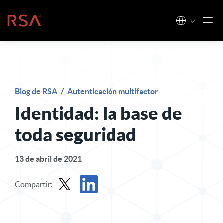
Ir al contenido
Inicio
Blog de RSA
/
Autenticación multifactor
Identidad: la base de
toda seguridad
13 de abril de 2021
Compartir:
Compartir entrada en X
Compartir publicación en LinkedIn