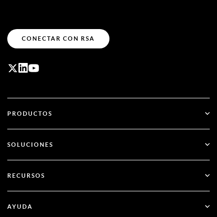
CONECTAR CON RSA
PRODUCTOS
ID Plus
SOLUCIONES
SecurID
Olvídate de las contraseñas
RECURSOS
Gobernanza y ciclo de vida
Autenticación multifactor
Todos los recursos
AYUDA
Administración pública