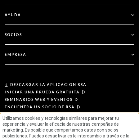
Autenticación multifactor
Todos los recursos
AYUDA
Administración pública
Blog
Apoyo técnico
Servicios financieros
SOCIOS
Seminarios web y eventos
Atención al cliente
Buscador de socios
RSA + Microsoft
Documentación
EMPRESA
Hágase socio
Acerca de RSA
Portal de socios
Liderazgo
DESCARGAR LA APLICACIÓN RSA
INICIAR UNA PRUEBA GRATUITA
Noticias y prensa
SEMINARIOS WEB Y EVENTOS
ENCUENTRA UN SOCIO DE RSA
Recursos
Utilizamos cookies y tecnologías similares para mejorar tu
experiencia y evaluar la eficacia de nuestras campañas de
CONDICIONES DE USO
Carreras profesionales
marketing. Es posible que compartamos datos con socios
POLÍTICA DE PRIVACIDAD
publicitarios. Puedes desactivar este intercambio a través de la
ACUERDOS ESTÁNDAR