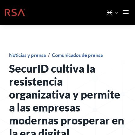
Ir al contenido
Inicio
Noticias y prensa
/
Comunicados de prensa
SecurID cultiva la
resistencia
organizativa y permite
a las empresas
modernas prosperar en
la era digital