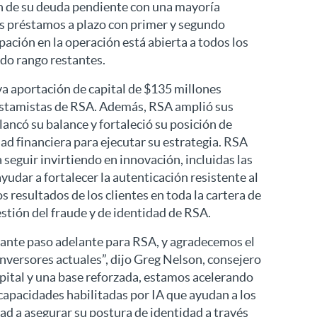
n de su deuda pendiente con una mayoría
sus préstamos a plazo con primer y segundo
pación en la operación está abierta a todos los
do rango restantes.
va aportación de capital de $135 millones
restamistas de RSA. Además, RSA amplió sus
ancó su balance y fortaleció su posición de
dad financiera para ejecutar su estrategia. RSA
a seguir invirtiendo en innovación, incluidas las
udar a fortalecer la autenticación resistente al
os resultados de los clientes en toda la cartera de
stión del fraude y de identidad de RSA.
tante paso adelante para RSA, y agradecemos el
versores actuales”, dijo Greg Nelson, consejero
ital y una base reforzada, estamos acelerando
s capacidades habilitadas por IA que ayudan a los
dad a asegurar su postura de identidad a través