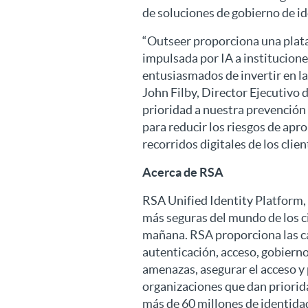
de soluciones de gobierno de id
“Outseer proporciona una plata
impulsada por IA a institucion
entusiasmados de invertir en la
John Filby, Director Ejecutivo 
prioridad a nuestra prevención 
para reducir los riesgos de apr
recorridos digitales de los clien
Acerca de RSA
RSA Unified Identity Platform, 
más seguras del mundo de los c
mañana. RSA proporciona las ca
autenticación, acceso, gobierno
amenazas, asegurar el acceso y
organizaciones que dan priorid
más de 60 millones de identidad