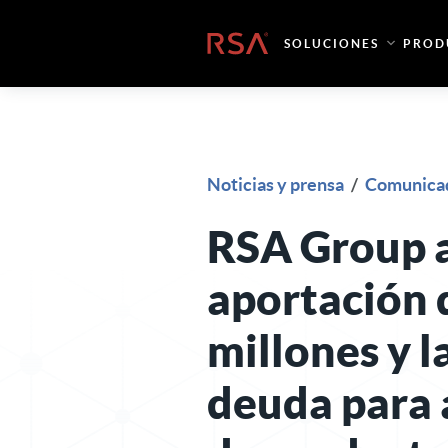
Ir al contenido
Inicio
SOLUCIONES
PROD
Noticias y prensa
/
Comunicad
RSA Group 
aportación 
millones y l
deuda para 