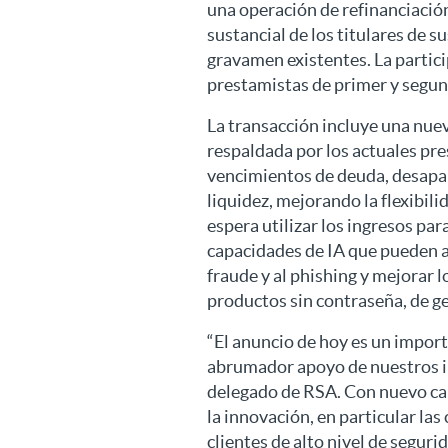
una operación de refinanciació
sustancial de los titulares de 
gravamen existentes. La partici
prestamistas de primer y segun
La transacción incluye una nue
respaldada por los actuales p
vencimientos de deuda, desapal
liquidez, mejorando la flexibili
espera utilizar los ingresos par
capacidades de IA que pueden ay
fraude y al phishing y mejorar l
productos sin contraseña, de ge
“El anuncio de hoy es un impor
abrumador apoyo de nuestros in
delegado de RSA. Con nuevo cap
la innovación, en particular la
clientes de alto nivel de seguri