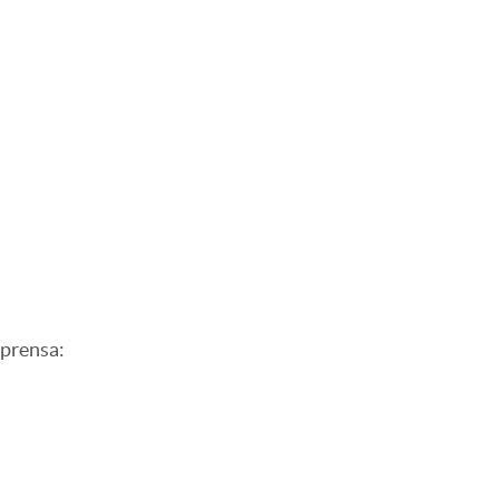
 prensa
:
n X