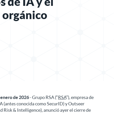
 de IA y el
 orgánico
 de prensa en X
nicado de prensa en LinkedIn
 enero de 2026
- Grupo RSA (“
RSA
”), empresa de
A (antes conocida como SecurID) y Outseer
Risk & Intelligence), anunció ayer el cierre de