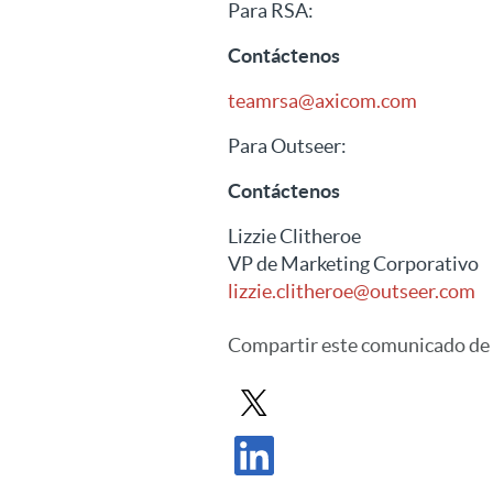
Para RSA:
Contáctenos
teamrsa@axicom.com
Para Outseer:
Contáctenos
Lizzie Clitheroe
VP de Marketing Corporativo
lizzie.clitheroe@outseer.com
Compartir
este comunicado de
Compartir comunicado de prensa e