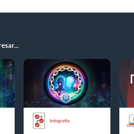
n LinkedIn
esar...
Infografía