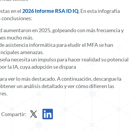
stas en el
2026 Informe RSA ID IQ
, En esta infografía
 conclusiones:
ad aumentaron en 2025, golpeando con más frecuencia y
ones mucho más.
 de asistencia informática para eludir el MFA se han
rincipales amenazas.
seña necesita un impulso para hacer realidad su potencial
or la IA, cuya adopción se dispara
ara ver lo más destacado. A continuación, descargue la
btener un análisis detallado y ver cómo difieren las
res.
Compartir:
Compartir infografía en X
Compartir infografía en LinkedIn