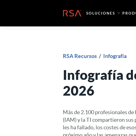
Ir al contenido
Inicio
SOLUCIONES
PROD
RSA Recursos
/
Infografía
Infografía 
2026
Más de 2.100 profesionales de l
(IAM) y la TI compartieron sus p
les ha fallado, los costes de eso
próximo año y las amenazas qu