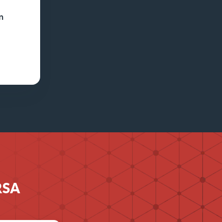
n
 RSA