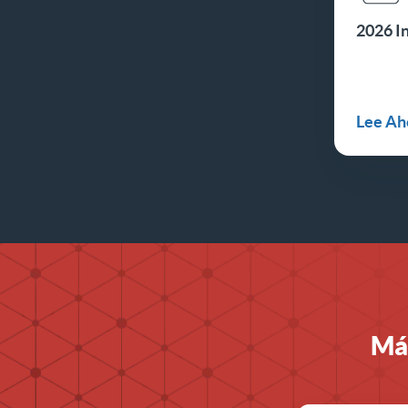
2026 I
Lee Ah
Más