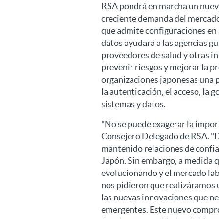
RSA pondrá en marcha un nuevo c
creciente demanda del mercad
que admite configuraciones en l
datos ayudará a las agencias g
proveedores de salud y otras inf
prevenir riesgos y mejorar la p
organizaciones japonesas una p
la autenticación, el acceso, la g
sistemas y datos.
"No se puede exagerar la impor
Consejero Delegado de RSA. "D
mantenido relaciones de confia
Japón. Sin embargo, a medida q
evolucionando y el mercado lab
nos pidieron que realizáramos 
las nuevas innovaciones que ne
emergentes. Este nuevo compro