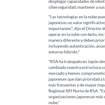
desplegar capacidades de ident
ciberseguridad, mantener a sus 
"Las tecnologías en la nube pu
japonesas un valor significativ
importantes", dijo el Director 
operar en la nube con éxito, los
manera diferente y deben priori
incluyendo autenticación, acces
entorno híbrido."
"RSA ha trabajado en Japón des
cambiado nuestra estructura co
mercado y hemos comprometido 
japoneses que dan prioridad a l
más frecuentes y de mayor impa
Regional APJ Norte de RSA. "Es
organizaciones japonesas más o
nube."