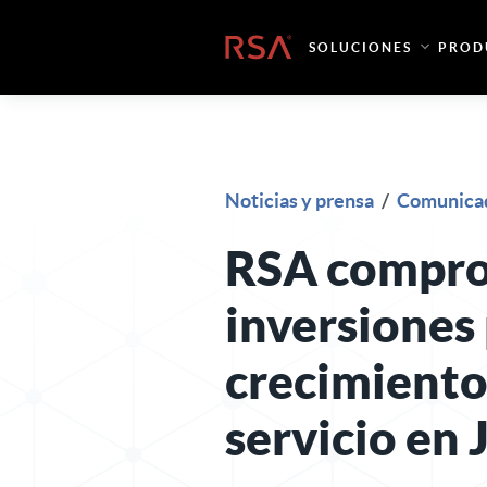
Ir al contenido
Inicio
SOLUCIONES
PROD
Noticias y prensa
/
Comunicad
RSA compro
inversiones 
crecimiento
servicio en