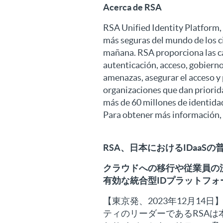
Acerca de RSA
RSA Unified Identity Platform, 
más seguras del mundo de los c
mañana. RSA proporciona las ca
autenticación, acceso, gobierno
amenazas, asegurar el acceso y
organizaciones que dan priorid
más de 60 millones de identidad
Para obtener más información, 
RSA、日本におけるIDaaS
クラウドへの移行や従業員の
有効な統合型IDプラットフォ
【東京発、2023年12月14
ティのリーダーであるRSA