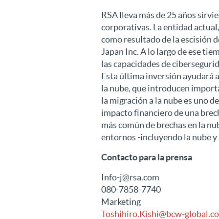
RSA lleva más de 25 años sirvi
corporativas. La entidad actual
como resultado de la escisión d
Japan Inc. A lo largo de ese ti
las capacidades de ciberseguri
Esta última inversión ayudará a
la nube, que introducen import
la migración a la nube es uno d
impacto financiero de una brec
más común de brechas en la nub
entornos -incluyendo la nube y 
Contacto para la prensa
Info-j@rsa.com
080-7858-7740
Marketing
Toshihiro.Kishi@bcw-global.c