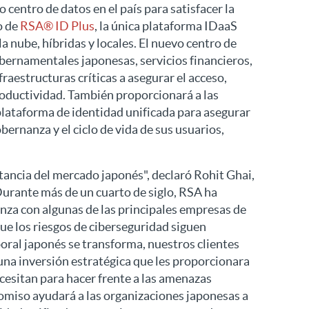
entro de datos en el país para satisfacer la
o de
RSA® ID Plus
, la única plataforma IDaaS
a nube, híbridas y locales. El nuevo centro de
ubernamentales japonesas, servicios financieros,
raestructuras críticas a asegurar el acceso,
roductividad. También proporcionará a las
lataforma de identidad unificada para asegurar
obernanza y el ciclo de vida de sus usuarios,
tancia del mercado japonés", declaró Rohit Ghai,
urante más de un cuarto de siglo, RSA ha
nza con algunas de las principales empresas de
ue los riesgos de ciberseguridad siguen
oral japonés se transforma, nuestros clientes
una inversión estratégica que les proporcionara
cesitan para hacer frente a las amenazas
miso ayudará a las organizaciones japonesas a