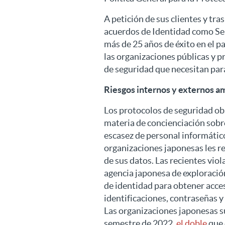
A petición de sus clientes y tra
acuerdos de Identidad como Ser
más de 25 años de éxito en el p
las organizaciones públicas y p
de seguridad que necesitan par
Riesgos internos y externos a
Los protocolos de seguridad ob
materia de concienciación sobre
escasez de personal informátic
organizaciones japonesas les re
de sus datos. Las recientes viol
agencia japonesa de exploración
de identidad para obtener acces
identificaciones, contraseñas y
Las organizaciones japonesas s
semestre de 2022,
el doble
que 