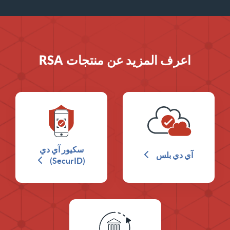
اعرف المزيد عن منتجات RSA
سكيور آي دي
آي دي بلس
(SecurID)