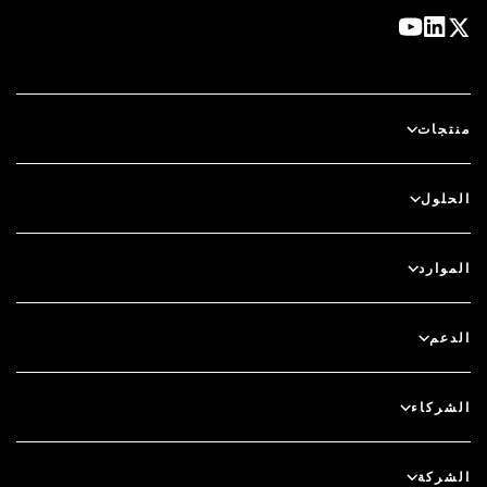
منتجات
آي دي بلس
الحلول
سكيور آي دي (SecurID)
استخدم نظام الدخول بدون كلمة مرور
الموارد
الحوكمة ودورة الحياة
المصادقة متعددة العوامل
جميع الموارد
الدعم
الحوكمة
المدونة
دعم فني
الخدمات المالية
الشركاء
الندوات والفعاليات عبر الإنترنت
دعم العملاء
الباحث عن شريك
RSA + مايكروسوفت
التوثيق
الشركة