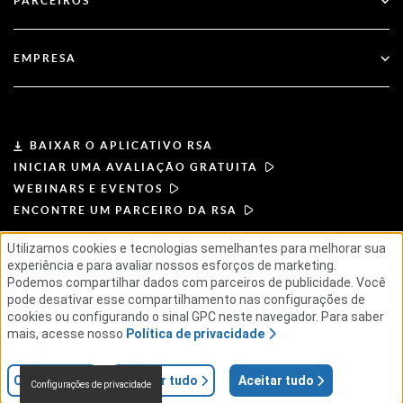
PARCEIROS
Webinares e Eventos
Suporte ao Cliente
Localizador de parceiros
RSA + Microsoft
Documentação
EMPRESA
Torne-se um parceiro
Sobre a RSA
Portal do parceiro
Liderança
BAIXAR O APLICATIVO RSA
INICIAR UMA AVALIAÇÃO GRATUITA
Notícias e imprensa
WEBINARS E EVENTOS
ENCONTRE UM PARCEIRO DA RSA
Recursos
Utilizamos cookies e tecnologias semelhantes para melhorar sua
experiência e para avaliar nossos esforços de marketing.
TERMOS DE USO
POLÍTICA DE PRIVACIDADE
Carreiras
Podemos compartilhar dados com parceiros de publicidade. Você
CONTRATOS PADRÃO
PRINCÍPIOS DO FORNECEDOR
pode desativar esse compartilhamento nas configurações de
CADEIA DE SUPRIMENTOS ÉTICA
ESG
cookies ou configurando o sinal GPC neste navegador. Para saber
mais, acesse nosso
Política de privacidade
© 2026 RSA Security USA LLC ou suas afiliadas. Todos os direitos reservados.
Configurações
Rejeitar tudo
Aceitar tudo
Configurações de privacidade