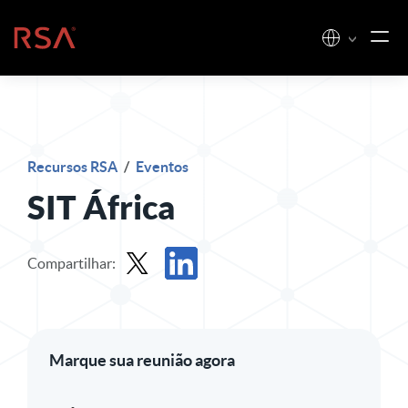
Pular para o conteúdo
Início
Recursos RSA
/
Eventos
SIT África
Compartilhar:
Participação em X
Compartilhar no LinkedIn
Marque sua reunião agora