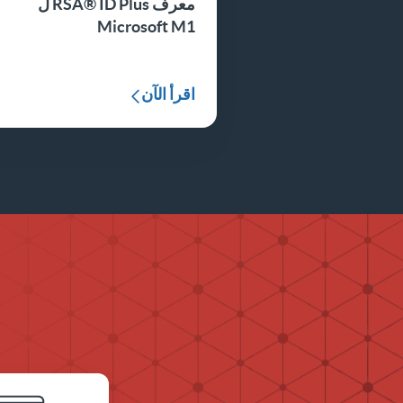
معرف RSA® ID Plus ل
Microsoft M1
اقرأ الآن