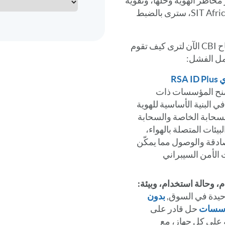
خاطر الهوية وحلها، وتقوية
معرف Microsoft Entra ID. في SIT Africa، سترى بالضبط
احجز عرضًا تجريبيًا مع RSA في جناح CBI الآن لترى كيف تقوم
النشر السيادي RSA ID Plus
نح المؤسسات ذات
 في البنية الأساسية للهوية
لسحابة الخاصة والسحابة
بيئات المتصلة بالهواء،
ادقة والوصول مما يمكّن
الأمن السيبراني
 وحالة استخدام، وبيئة:
بدون
ؤسسات
حل قادر على
على كل جهاز، مع