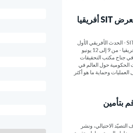
تعرّف على RSA في معرض SIT أفريقيا
ستشارك RSA في معرض SIT Africa - الحدث الأفريقي الأول
للأمن السيبراني والتكنولوجيا في أفريقيا - من 9 إلى 12 يونيو
ا في جناح مكتب التحقيقات
 الحكومية حول العالم في
 العمليات وحماية ما هو أكثر
م بتأمين
الات الحكومية RSA لإيقاف التصيّد الاحتيالي، ونشر