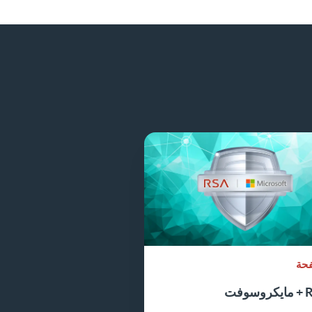
حة
سوفت