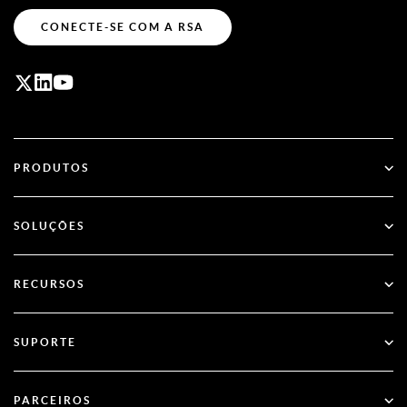
CONECTE-SE COM A RSA
PRODUTOS
ID Plus
SOLUÇÕES
SecurID
Adote o acesso sem senha
RECURSOS
Governança & Ciclo de Vida
Autenticação Multifator
Todos os Recursos
SUPORTE
Governo
Blog
Suporte técnico
Serviços financeiros
PARCEIROS