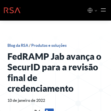
Pular para o conteúdo
Início
Blog da RSA
/
Produtos e soluções
FedRAMP Jab avança o
SecurID para a revisão
final de
credenciamento
10 de janeiro de 2022