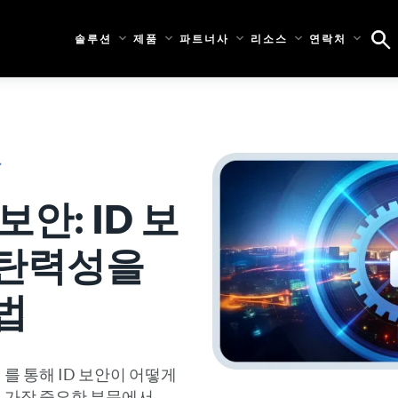
솔루션
제품
파트너사
리소스
연락처
나
안: ID 보
복탄력성을
법
기
를 통해 ID 보안이 어떻게
 가장 중요한 부문에서