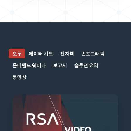
모두
데이터 시트
전자책
인포그래픽
온디맨드 웨비나
보고서
솔루션 요약
동영상