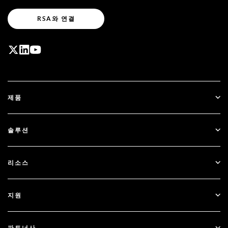
RSA와 연결
제품
ID Plus
솔루션
SecurID
비밀번호 없이 이용하기
리소스
Governance & Lifecycle
다단계 인증
모든 리소스
지원
정부
블로그
기술적 지원
금융 서비스
파트너사