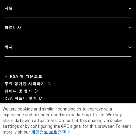
모든 리소스
지원
정부
블로그
기술적 지원
금융 서비스
파트너사
웨비나 및 이벤트
고객 지원
파트너 찾기
RSA + Microsoft
문서
회사
파트너 되기
RSA 정보
파트너 포털
리더십
RSA 앱 다운로드
무료 평가판 시작하기
뉴스 및 언론
웨비나 및 행사
RSA 파트너 찾기
리소스
We use cookies and similar technologies to improve your
experience and to understand our marketing efforts. We may
이용 약관
개인정보 보호정책
표준 계약
공급업체 원칙
채용 정보
share data with ad partners. Opt out of this sharing via cookie
윤리적 공급망
ESG
settings or by configuring the GPC signal for this browser. To learn
more, visit our
개인정보 보호정책