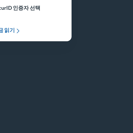
curID 인증자 선택
금 읽기