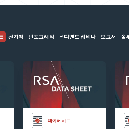
트
전자책
인포그래픽
온디맨드 웨비나
보고서
솔
데이터 시트