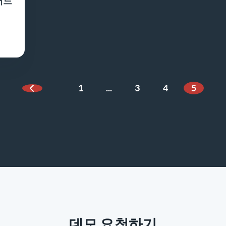
어느
1
...
3
4
5
이전 페이지
데모 요청하기