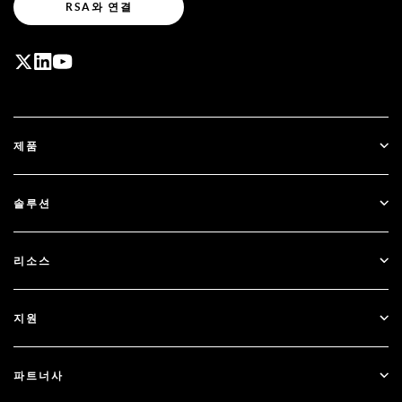
RSA와 연결
제품
ID Plus
솔루션
SecurID
비밀번호 없이 이용하기
리소스
Governance & Lifecycle
다단계 인증
모든 리소스
지원
정부
블로그
기술적 지원
금융 서비스
파트너사
웨비나 및 이벤트
고객 지원