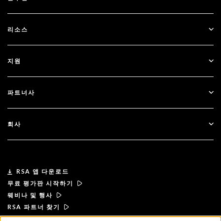
SecurID
비밀번호 없이 이용하기
리소스
Governance & Lifecycle
다단계 인증
모든 리소스
지원
정부
블로그
기술적 지원
금융 서비스
파트너사
웨비나 및 이벤트
고객 지원
파트너 찾기
RSA + Microsoft
문서
회사
파트너 되기
RSA 정보
파트너 포털
리더십
RSA 앱 다운로드
무료 평가판 시작하기
뉴스 및 언론
웨비나 및 행사
RSA 파트너 찾기
리소스