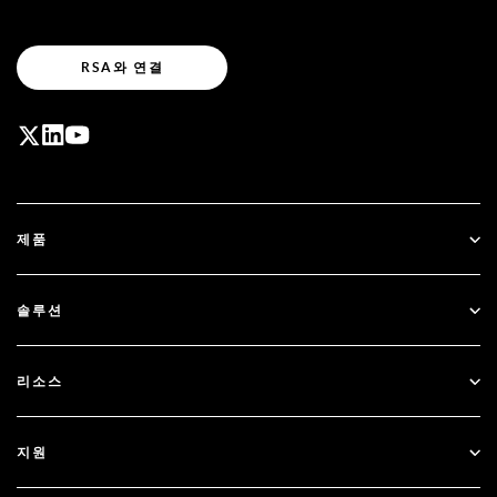
RSA와 연결
제품
ID Plus
솔루션
SecurID
비밀번호 없이 이용하기
리소스
Governance & Lifecycle
다단계 인증
모든 리소스
지원
정부
블로그