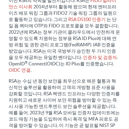
이전 RSA의 약속을 발전시킵니다. RSA는
FIDO 얼라이
언스 이사회
2014년부터 활동해 왔으며 현재 엔터프라
이즈 배포 워킹 그룹과 FIDO2 기술 워킹 그룹의 일원으
로 활동하고 있습니다. 그리고
RSA DS100 인증기
는 단
일 폼 팩터에 OTP와 FIDO 프로토콜을 모두 결합합니다.
2022년에 RSA는 정부 기관이 클라우드에서 안전하게 운
영할 수 있도록 지원하는 정부용 RSA ID Plus에 대해 연
방 위험 및 권한 관리 프로그램(FedRAMP) JAB 인증을
받았습니다. RSA는 미국 국방부가 승인한 두 가지 인증
을 모두 제공하는 유일한 벤더입니다.
인증자 및 검증자
.
®
OpenID
Connect(OIDC)는 ID Plus를 인증했습니다.
OIDC 연결
.
RSA는 수십 년 동안 보안을 최우선으로 해온 혈통과 혁
신적인 솔루션을 활용하여 고객의 개방형 표준 사용을
강화할 것입니다. RSA 백엔드 인프라는 다양한 인증자를
지원하고 새로운 사이버 보안 위협을 방어할 수 있는 즉
시 사용 가능한 엔드투엔드 보안 솔루션을 제공합니다.
예를 들어, 2023년 9월 RSA 모바일 인증자 업데이트에는
코드 매칭 기능을 도입하여 즉시 폭격 및 MFA 피로도 공
격을 방어할 수 있습니다. 이 기능은 곧 발표될 NIST SP