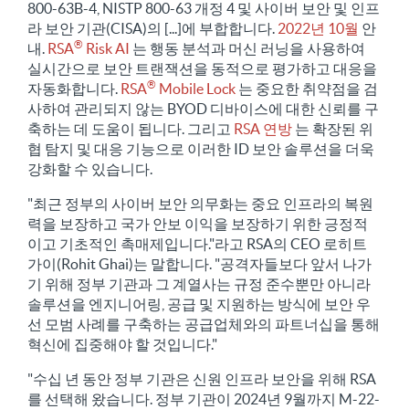
800-63B-4, NISTP 800-63 개정 4 및 사이버 보안 및 인프
라 보안 기관(CISA)의 [...]에 부합합니다.
2022년 10월
안
®
내.
RSA
Risk AI
는 행동 분석과 머신 러닝을 사용하여
실시간으로 보안 트랜잭션을 동적으로 평가하고 대응을
®
자동화합니다.
RSA
Mobile Lock
는 중요한 취약점을 검
사하여 관리되지 않는 BYOD 디바이스에 대한 신뢰를 구
축하는 데 도움이 됩니다. 그리고
RSA 연방
는 확장된 위
협 탐지 및 대응 기능으로 이러한 ID 보안 솔루션을 더욱
강화할 수 있습니다.
"최근 정부의 사이버 보안 의무화는 중요 인프라의 복원
력을 보장하고 국가 안보 이익을 보장하기 위한 긍정적
이고 기초적인 촉매제입니다."라고 RSA의 CEO 로히트
가이(Rohit Ghai)는 말합니다. "공격자들보다 앞서 나가
기 위해 정부 기관과 그 계열사는 규정 준수뿐만 아니라
솔루션을 엔지니어링, 공급 및 지원하는 방식에 보안 우
선 모범 사례를 구축하는 공급업체와의 파트너십을 통해
혁신에 집중해야 할 것입니다."
"수십 년 동안 정부 기관은 신원 인프라 보안을 위해 RSA
를 선택해 왔습니다. 정부 기관이 2024년 9월까지 M-22-