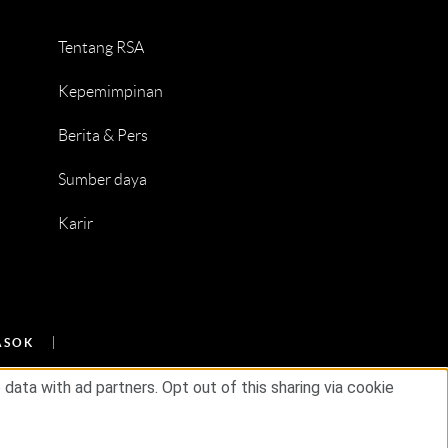
Tentang RSA
Kepemimpinan
Berita & Pers
Sumber daya
Karir
ASOK
ata with ad partners. Opt out of this sharing via cookie