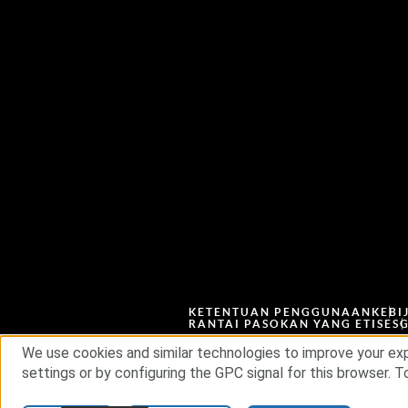
KETENTUAN PENGGUNAAN
KEBI
RANTAI PASOKAN YANG ETIS
ES
We use cookies and similar technologies to improve your exp
settings or by configuring the GPC signal for this browser. To